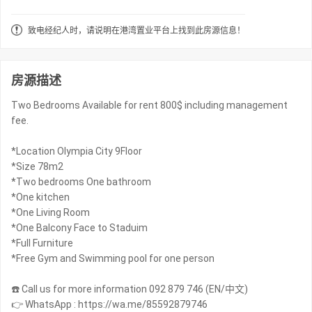
致电经纪人时，请说明在港湾置业平台上找到此房源信息！
房源描述
Two Bedrooms Available for rent 800$ including management
fee.
*Location Olympia City 9Floor
*Size 78m2
*Two bedrooms One bathroom
*One kitchen
*One Living Room
*One Balcony Face to Staduim
*Full Furniture
*Free Gym and Swimming pool for one person
☎️ Call us for more information 092 879 746 (EN/中文)
👉 WhatsApp : https://wa.me/85592879746