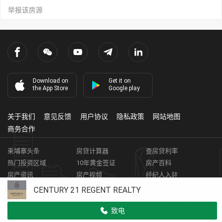
举报该房源
Download on
Get it on
the App Store
Google play
关于我们
意见反馈
用户协议
隐私政策
网站地图
商务合作
柬埔寨头条
房贷计算器
查房贷利率
热门投资区域
10年黄金签证
房产百科
房产资讯
房产视频
经纪人入驻
获取客资
柬埔寨房地产APP
CENTURY 21 REGENT REALTY
Copyright ©
2026
HARBOR PROPERTY CO., LTD.
房地产证编号: E-
致电
19-286