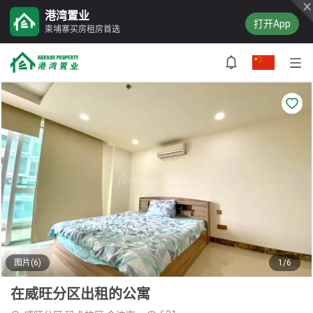
港湾置业
打开App
柬埔寨买房租房首选
图片(6)
1/6
在威旺分区出租的公寓