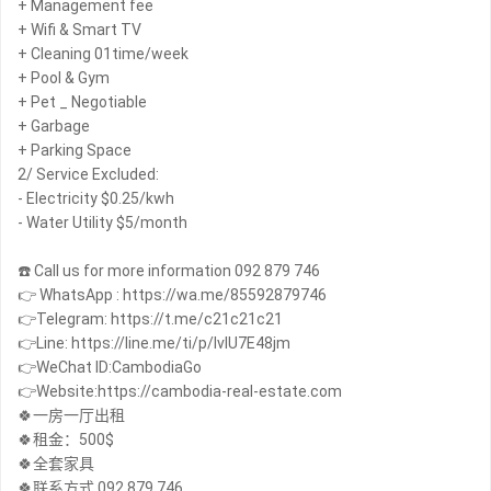
+ Management fee
+ Wifi & Smart TV
+ Cleaning 01time/week
+ Pool & Gym
+ Pet _ Negotiable
+ Garbage
+ Parking Space
2/ Service Excluded:
- Electricity $0.25/kwh
- Water Utility $5/month
☎️ Call us for more information 092 879 746
👉 WhatsApp : https://wa.me/85592879746
👉Telegram: https://t.me/c21c21c21
👉Line: https://line.me/ti/p/IvIU7E48jm
👉WeChat ID:CambodiaGo
👉Website:https://cambodia-real-estate.com
🍀一房一厅出租
🍀租金：500$
🍀全套家具
🍀联系方式 092 879 746