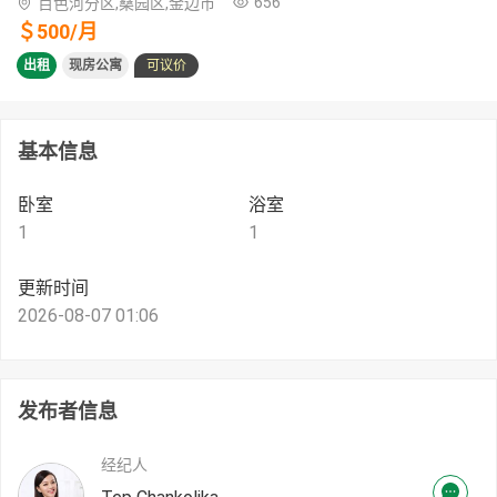
656
百色河分区,桑园区,金边市
＄
500
/
月
出租
现房公寓
可议价
基本信息
卧室
浴室
1
1
更新时间
2026-08-07 01:06
发布者信息
经纪人