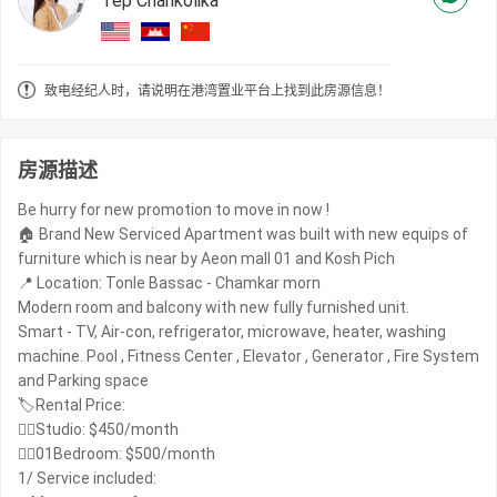
Tep Chankolika
致电经纪人时，请说明在港湾置业平台上找到此房源信息！
房源描述
Be hurry for new promotion to move in now !
🏠 Brand New Serviced Apartment was built with new equips of
furniture which is near by Aeon mall 01 and Kosh Pich
📍 Location: Tonle Bassac - Chamkar morn
Modern room and balcony with new fully furnished unit.
Smart - TV, Air-con, refrigerator, microwave, heater, washing
machine. Pool , Fitness Center , Elevator , Generator , Fire System
and Parking space
🏷Rental Price:
👉🏻Studio: $450/month
👉🏻01Bedroom: $500/month
1/ Service included: