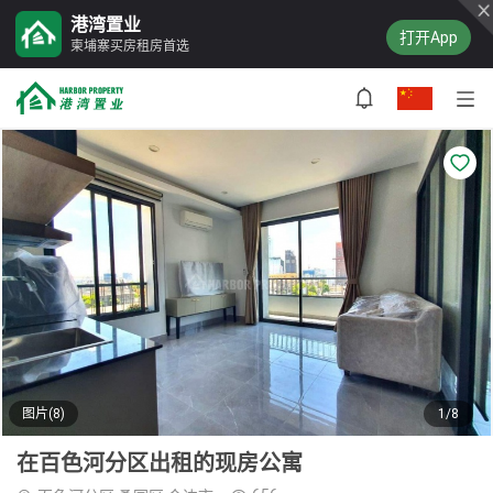
港湾置业
打开App
柬埔寨买房租房首选
图片(8)
1/8
在百色河分区出租的现房公寓