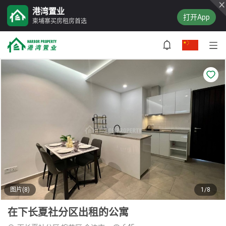
港湾置业
打开App
柬埔寨买房租房首选
图片(8)
1/8
在下长夏社分区出租的公寓