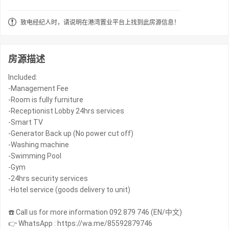
致电经纪人时，请说明在港湾置业平台上找到此房源信息！
房源描述
Included:
-Management Fee
-Room is fully furniture
-Receptionist Lobby 24hrs services
-Smart TV
-Generator Back up (No power cut off)
-Washing machine
-Swimming Pool
-Gym
-24hrs security services
-Hotel service (goods delivery to unit)
☎️ Call us for more information 092 879 746 (EN/中文)
👉 WhatsApp : https://wa.me/85592879746