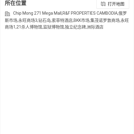
所在位置
打开地图
Chip Mong 271 Mega Mall,R&F PROPERTIES CAMBODIA,俄罗
斯市场,永旺商场3,钻石岛,索菲特酒店,BKK市场,集茂诺罗敦商场,永旺
商场1,21杀人博物馆,监狱博物馆,独立纪念碑,洲际酒店