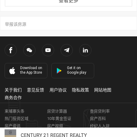
查看更多
举报该房源
Download on
Get it on
the App Store
Google play
关于我们
意见反馈
用户协议
隐私政策
网站地图
商务合作
柬埔寨头条
房贷计算器
查房贷利率
热门投资区域
10年黄金签证
房产百科
房产资讯
房产视频
经纪人入驻
获取客资
柬埔寨房地产APP
CENTURY 21 REGENT REALTY