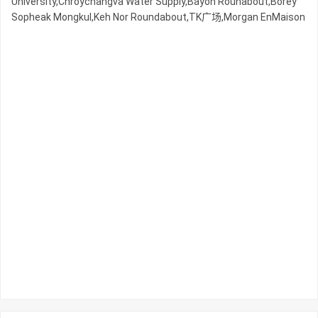
University,Chroychangva Water Supply,Bayon Rounabout,Borey
Sopheak Mongkul,Keh Nor Roundabout,TK广场,Morgan EnMaison