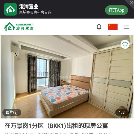
港湾置业
打开App
柬埔寨买房租房首选
图片(3)
1/3
在万景岗1分区（BKK1)出租的现房公寓