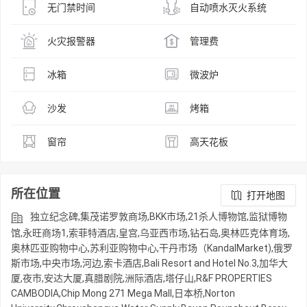
无门禁时间
自动喷水灭火系统
火灾报警器
管理费
冰箱
微波炉
沙发
烤箱
窗帘
高天花板
所在位置
打开地图
独立纪念碑,集茂诺罗敦商场,BKK市场,21杀人博物馆,监狱博物
馆,永旺商场1,索菲特酒店,皇宫,乌亚西市场,钻石岛,奥林匹克体育场,
奥林匹亚购物中心,苏利亚购物中心,干丹市场（KandalMarket),俄罗
斯市场,中央市场,河边,索卡酒店,Bali Resort and Hotel No.3,加华大
厦,夜市,安达大厦,真腊剧院,洲际酒店,塔仔山,R&F PROPERTIES
CAMBODIA,Chip Mong 271 Mega Mall,日本桥,Norton