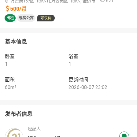
621
万景岗1分区（BKK1),万景岗区（BKK),金边市
＄
500
/
月
出租
现房公寓
可议价
基本信息
卧室
浴室
1
1
面积
更新时间
60
m²
2026-08-07 23:02
发布者信息
经纪人