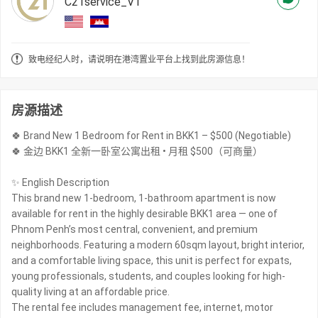
C21service_V1
致电经纪人时，请说明在港湾置业平台上找到此房源信息！
房源描述
🍀 Brand New 1 Bedroom for Rent in BKK1 – $500 (Negotiable)
🍀 金边 BKK1 全新一卧室公寓出租 • 月租 $500（可商量）
✨ English Description
This brand new 1-bedroom, 1-bathroom apartment is now
available for rent in the highly desirable BKK1 area — one of
Phnom Penh’s most central, convenient, and premium
neighborhoods. Featuring a modern 60sqm layout, bright interior,
and a comfortable living space, this unit is perfect for expats,
young professionals, students, and couples looking for high-
quality living at an affordable price.
The rental fee includes management fee, internet, motor