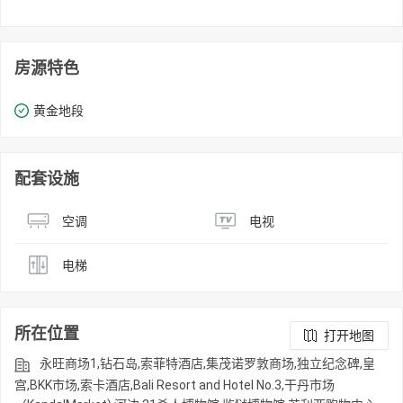
房源特色
黄金地段
配套设施
空调
电视
电梯
所在位置
打开地图
永旺商场1,钻石岛,索菲特酒店,集茂诺罗敦商场,独立纪念碑,皇
宫,BKK市场,索卡酒店,Bali Resort and Hotel No.3,干丹市场