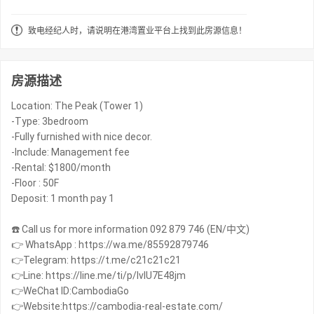
致电经纪人时，请说明在港湾置业平台上找到此房源信息！
房源描述
Location: The Peak (Tower 1)
-Type: 3bedroom
-Fully furnished with nice decor.
-Include: Management fee
-Rental: $1800/month
-Floor : 50F
Deposit: 1 month pay 1
☎️ Call us for more information 092 879 746 (EN/中文)
👉 WhatsApp : https://wa.me/85592879746
👉Telegram: https://t.me/c21c21c21
👉Line: https://line.me/ti/p/IvIU7E48jm
👉WeChat ID:CambodiaGo
👉Website:https://cambodia-real-estate.com/