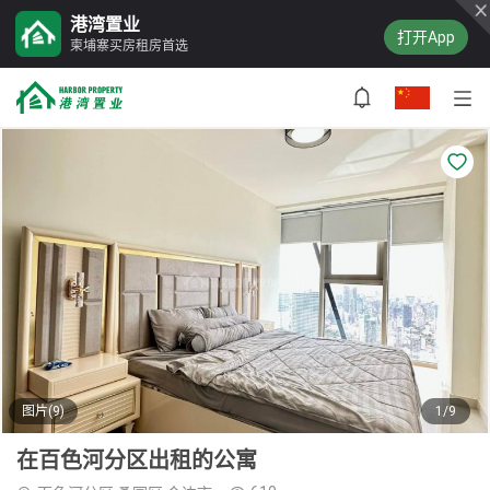
港湾置业
打开App
柬埔寨买房租房首选
图片(9)
1/9
在百色河分区出租的公寓