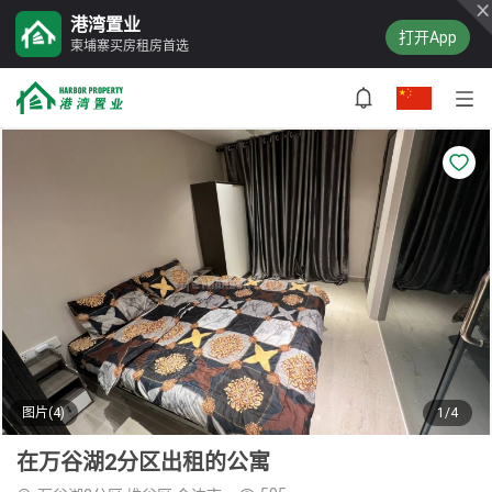
港湾置业
打开App
柬埔寨买房租房首选
图片(4)
1/4
在万谷湖2分区出租的公寓