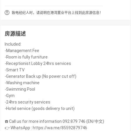
致电经纪人时，请说明在港湾置业平台上找到此房源信息！
房源描述
Included:
-Management Fee
-Room is fully furniture
-Receptionist Lobby 24hrs services
-Smart TV
-Generator Back up (No power cut off)
-Washing machine
-Swimming Pool
-Gym
-24hrs security services
-Hotel service (goods delivery to unit)
☎️ Call us for more information 092 879 746 (EN/中文)
👉 WhatsApp : https://wa.me/85592879746