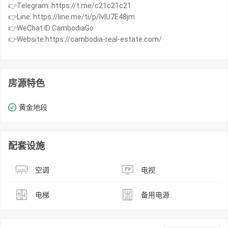
👉Telegram: https://t.me/c21c21c21
👉Line: https://line.me/ti/p/IvIU7E48jm
👉WeChat ID:CambodiaGo
👉Website:https://cambodia-real-estate.com/
房源特色
黄金地段
配套设施
空调
电视
电梯
备用电源