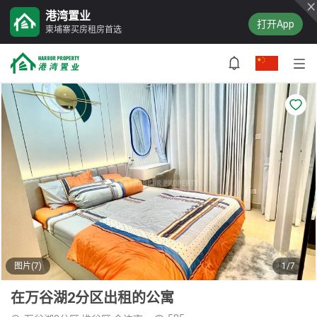
港湾置业
打开App
柬埔寨买房租房首选
图片(7)
1/7
在万谷湖2分区出租的公寓