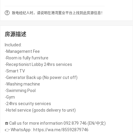
致电经纪人时，请说明在港湾置业平台上找到此房源信息！
房源描述
Included:
-Management Fee
-Room is fully furniture
-Receptionist Lobby 24hrs services
-Smart TV
-Generator Back up (No power cut off)
-Washing machine
-Swimming Pool
-Gym
-24hrs security services
-Hotel service (goods delivery to unit)
☎️ Call us for more information 092 879 746 (EN/中文)
👉 WhatsApp : https://wa.me/85592879746