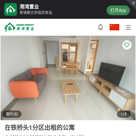
港湾置业
打开App
柬埔寨买房租房首选
图片(8)
1/8
在铁桥头1分区出租的公寓