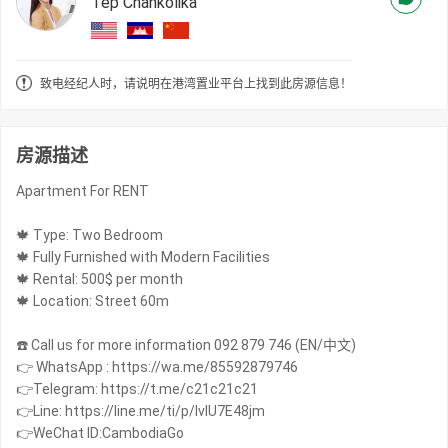
Tep Chankolika
致电经纪人时，请说明在港湾置业平台上找到此房源信息！
房源描述
Apartment For RENT
🍁 Type: Two Bedroom
🍁 Fully Furnished with Modern Facilities
🍁 Rental: 500$ per month
🍁 Location: Street 60m
☎️ Call us for more information 092 879 746 (EN/中文)
👉 WhatsApp : https://wa.me/85592879746
👉Telegram: https://t.me/c21c21c21
👉Line: https://line.me/ti/p/IvIU7E48jm
👉WeChat ID:CambodiaGo