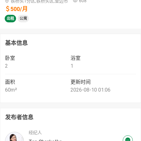
608
铁桥头1分区,铁桥头区,金边市
＄
500
/
月
出租
公寓
基本信息
卧室
浴室
2
1
面积
更新时间
60
m²
2026-08-10 01:06
发布者信息
经纪人