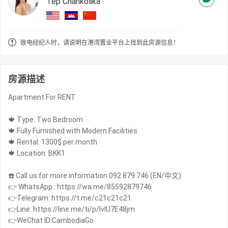
Tep Chankolika
致电经纪人时，请说明在港湾置业平台上找到此房源信息！
房源描述
Apartment For RENT
🍁 Type: Two Bedroom
🍁 Fully Furnished with Modern Facilities
🍁 Rental: 1300$ per month
🍁 Location: BKK1
☎️ Call us for more information 092 879 746 (EN/中文)
👉 WhatsApp : https://wa.me/85592879746
👉Telegram: https://t.me/c21c21c21
👉Line: https://line.me/ti/p/IvIU7E48jm
👉WeChat ID:CambodiaGo