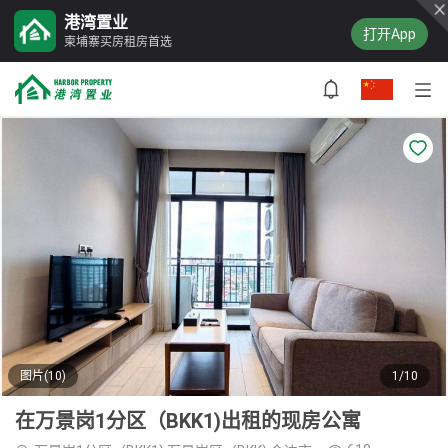
港湾置业
打开App
柬埔寨买房租房首选
图片(10)
1/10
在万景岗1分区（BKK1)出租的现房公寓