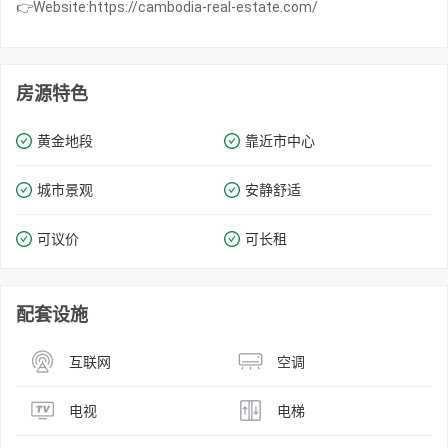
👉Website:https://cambodia-real-estate.com/
房源特色
黄金地段
靠近市中心
城市景观
安静舒适
可议价
可长租
配套设施
互联网
空调
电视
电梯