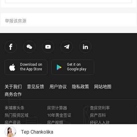
举报该房源
Download on
Get it on
the App Store
Google play
关于我们
意见反馈
用户协议
隐私政策
网站地图
商务合作
柬埔寨头条
房贷计算器
查房贷利率
热门投资区域
10年黄金签证
房产百科
房产资讯
房产视频
经纪人入驻
获取客资
柬埔寨房地产APP
Tep Chankolika