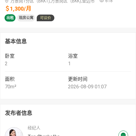
618
万景岗1分区（BKK1),万景岗区（BKK),金边市
＄
1,300
/
月
出租
现房公寓
可议价
基本信息
卧室
浴室
2
1
面积
更新时间
70
m²
2026-08-09 01:07
发布者信息
经纪人