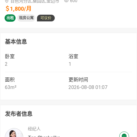
600
百色河分区,桑园区,金边市
＄
1,800
/
月
出租
现房公寓
可议价
基本信息
卧室
浴室
2
1
面积
更新时间
63
m²
2026-08-08 01:07
发布者信息
经纪人