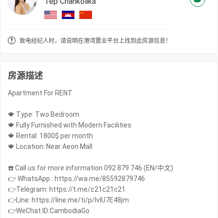
Tep Chankolika
致电经纪人时，请说明在港湾置业平台上找到此房源信息！
房源描述
Apartment For RENT
🍁 Type: Two Bedroom
🍁 Fully Furnished with Modern Facilities
🍁 Rental: 1800$ per month
🍁 Location: Near Aeon Mall
☎️ Call us for more information 092 879 746 (EN/中文)
👉 WhatsApp : https://wa.me/85592879746
👉Telegram: https://t.me/c21c21c21
👉Line: https://line.me/ti/p/IvIU7E48jm
👉WeChat ID:CambodiaGo