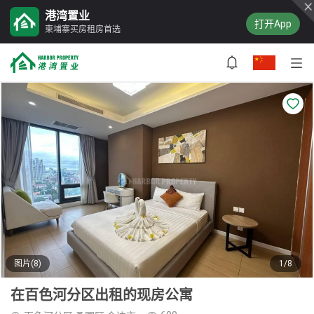
港湾置业
打开App
柬埔寨买房租房首选
图片(8)
1/8
在百色河分区出租的现房公寓