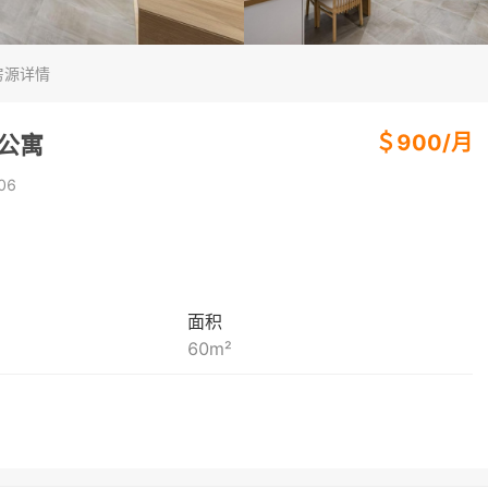
房源详情
＄
900
/
月
房公寓
06
面积
60
m²