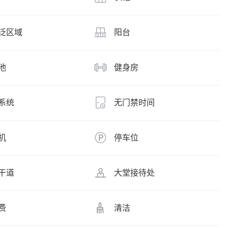
泛区域
阳台
池
健身房
系统
无门禁时间
机
停车位
干道
大堂接待处
费
清洁