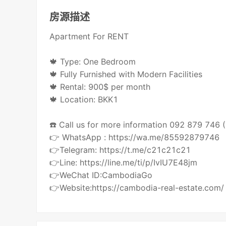
房源描述
Apartment For RENT
🍁 Type: One Bedroom
🍁 Fully Furnished with Modern Facilities
🍁 Rental: 900$ per month
🍁 Location: BKK1
☎️ Call us for more information 092 879 746
👉 WhatsApp : https://wa.me/85592879746
👉Telegram: https://t.me/c21c21c21
👉Line: https://line.me/ti/p/IvIU7E48jm
👉WeChat ID:CambodiaGo
👉Website:https://cambodia-real-estate.com/