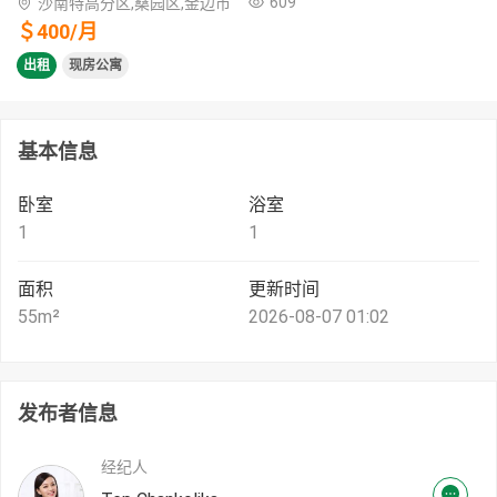
609
沙南特高分区,桑园区,金边市
＄
400
/
月
出租
现房公寓
基本信息
卧室
浴室
1
1
面积
更新时间
55
m²
2026-08-07 01:02
发布者信息
经纪人