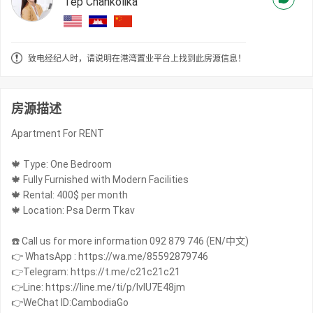
Tep Chankolika
致电经纪人时，请说明在港湾置业平台上找到此房源信息！
房源描述
Apartment For RENT
🍁 Type: One Bedroom
🍁 Fully Furnished with Modern Facilities
🍁 Rental: 400$ per month
🍁 Location: Psa Derm Tkav
☎️ Call us for more information 092 879 746 (EN/中文)
👉 WhatsApp : https://wa.me/85592879746
👉Telegram: https://t.me/c21c21c21
👉Line: https://line.me/ti/p/IvIU7E48jm
👉WeChat ID:CambodiaGo