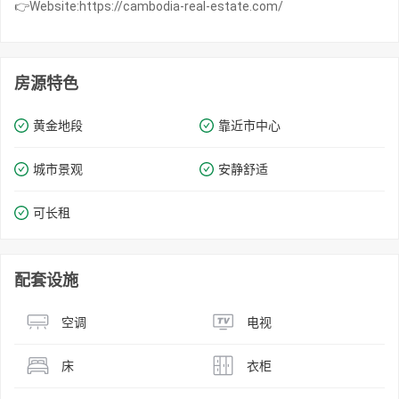
👉Website:https://cambodia-real-estate.com/
房源特色
黄金地段
靠近市中心
城市景观
安静舒适
可长租
配套设施
空调
电视
床
衣柜