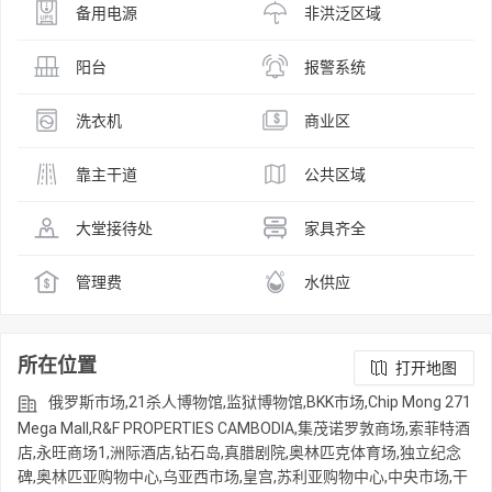
备用电源
非洪泛区域
阳台
报警系统
洗衣机
商业区
靠主干道
公共区域
大堂接待处
家具齐全
管理费
水供应
所在位置
打开地图
俄罗斯市场,21杀人博物馆,监狱博物馆,BKK市场,Chip Mong 271
Mega Mall,R&F PROPERTIES CAMBODIA,集茂诺罗敦商场,索菲特酒
店,永旺商场1,洲际酒店,钻石岛,真腊剧院,奥林匹克体育场,独立纪念
碑,奥林匹亚购物中心,乌亚西市场,皇宫,苏利亚购物中心,中央市场,干