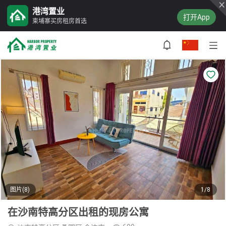
港湾置业
打开App
柬埔寨买房租房首选
图片(8)
1/8
在沙南特高分区出租的现房公寓