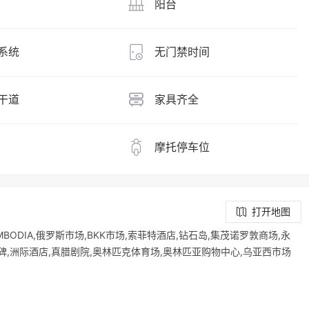
阳台
系统
无门禁时间
干道
家具齐全
摩托停车位
打开地图
TIES CAMBODIA,俄罗斯市场,BKK市场,索菲特酒店,钻石岛,集茂诺罗敦商场,永
念碑,洲际酒店,真腊剧院,奥林匹克体育场,奥林匹亚购物中心,乌亚西市场