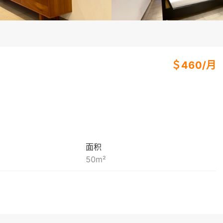
＄
460
/
月
面积
50
m²