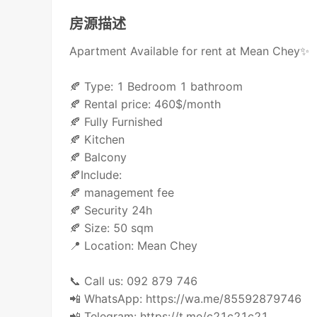
房源描述
Apartment Available for rent at Mean Chey✨
🍂 Type: 1 Bedroom 1 bathroom
🍂 Rental price: 460$/month
🍂 Fully Furnished
🍂 Kitchen
🍂 Balcony
🍂Include:
🍂 management fee
🍂 Security 24h
🍂 Size: 50 sqm
📍 Location: Mean Chey
📞 Call us: 092 879 746
📲 WhatsApp: https://wa.me/85592879746
📲 Telegram: https://t.me/c21c21c21