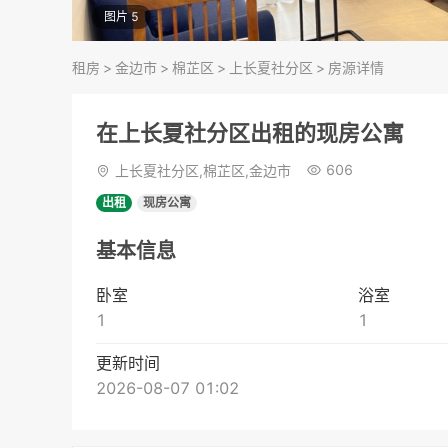
图片 5
租房
>
金边市
>
棉芷区
>
上长夏社分区
>
房源详情
在上长夏社分区出租的现房公寓
606
上长夏社分区,棉芷区,金边市
出租
现房公寓
基本信息
卧室
浴室
1
1
更新时间
2026-08-07 01:02