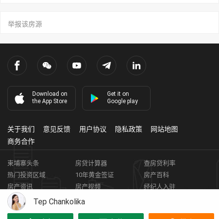
举报该房源
Download on
Get it on
the App Store
Google play
关于我们
意见反馈
用户协议
隐私政策
网站地图
商务合作
柬埔寨头条
房贷计算器
查房贷利率
热门投资区域
10年黄金签证
房产百科
房产资讯
房产视频
经纪人入驻
获取客资
柬埔寨房地产APP
Tep Chankolika
Copyright ©
2026
HARBOR PROPERTY CO., LTD.
房地产证编号: E-