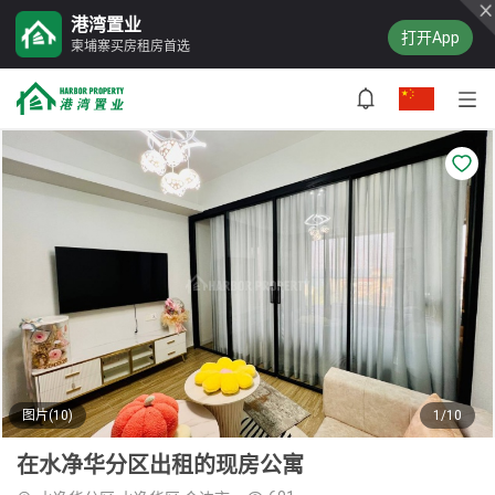
港湾置业
打开App
柬埔寨买房租房首选
图片(10)
1/10
在水净华分区出租的现房公寓