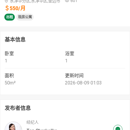
601
水净华分区,水净华区,金边市
＄
550
/
月
出租
现房公寓
基本信息
卧室
浴室
1
1
面积
更新时间
50
m²
2026-08-09 01:03
发布者信息
经纪人