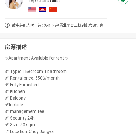
Tep Chankolika
致电经纪人时，请说明在港湾置业平台上找到此房源信息！
房源描述
✨Apartment Available for rent ✨
🍂 Type: 1 Bedroom 1 bathroom
🍂 Rental price: 550$/month
🍂 Fully Furnished
🍂 Kitchen
🍂 Balcony
🍂Include:
🍂 management fee
🍂 Security 24h
🍂 Size: 50 sqm
📍 Location: Choy Jongva