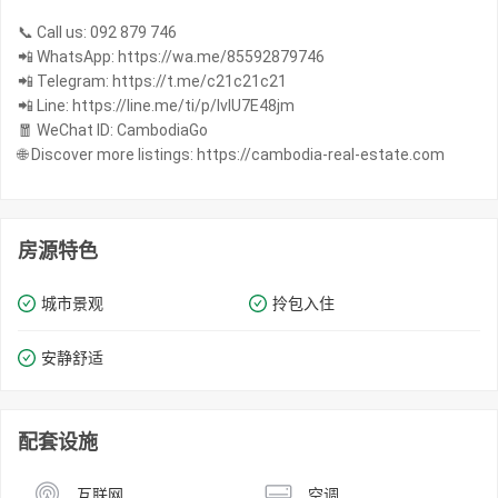
📞 Call us: 092 879 746
📲 WhatsApp: https://wa.me/85592879746
📲 Telegram: https://t.me/c21c21c21
📲 Line: https://line.me/ti/p/IvIU7E48jm
🧧 WeChat ID: CambodiaGo
🌐 Discover more listings: https://cambodia-real-estate.com
房源特色
城市景观
拎包入住
安静舒适
配套设施
互联网
空调