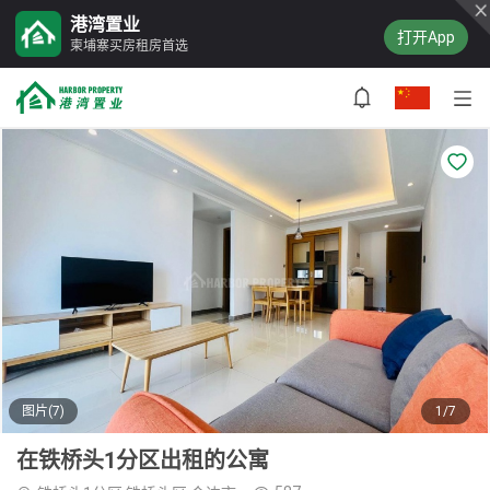
港湾置业
打开App
柬埔寨买房租房首选
图片(7)
1/7
在铁桥头1分区出租的公寓