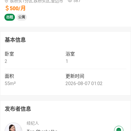
587
铁桥头1分区,铁桥头区,金边市
＄
500
/
月
出租
公寓
基本信息
卧室
浴室
2
1
面积
更新时间
55
m²
2026-08-07 01:02
发布者信息
经纪人