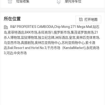
垃圾收集
摩托停车位
所在位置
打开地图
R&F PROPERTIES CAMBODIA,Chip Mong 271 Mega Mall,钻石
岛,索菲特酒店,BKK市场,永旺商场1,俄罗斯市场,集茂诺罗敦商场,21
杀人博物馆,监狱博物馆,独立纪念碑,洲际酒店,皇宫,奥林匹克体育场,
乌亚西市场,真腊剧院,奥林匹亚购物中心,苏利亚购物中心,索卡酒
店,Bali Resort and Hotel No.3,干丹市场（KandalMarket),永旺商场
3,河边,中央市场