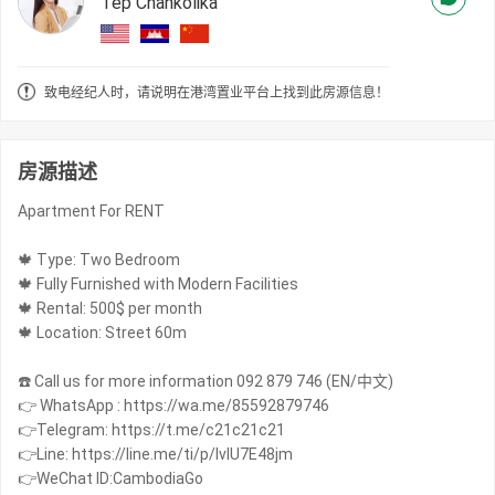
Tep Chankolika
致电经纪人时，请说明在港湾置业平台上找到此房源信息！
房源描述
Apartment For RENT
🍁 Type: Two Bedroom
🍁 Fully Furnished with Modern Facilities
🍁 Rental: 500$ per month
🍁 Location: Street 60m
☎️ Call us for more information 092 879 746 (EN/中文)
👉 WhatsApp : https://wa.me/85592879746
👉Telegram: https://t.me/c21c21c21
👉Line: https://line.me/ti/p/IvIU7E48jm
👉WeChat ID:CambodiaGo