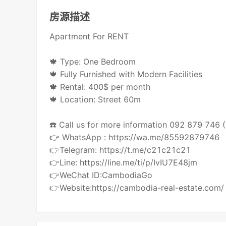
房源描述
Apartment For RENT
🍁 Type: One Bedroom
🍁 Fully Furnished with Modern Facilities
🍁 Rental: 400$ per month
🍁 Location: Street 60m
☎️ Call us for more information 092 879 746
👉 WhatsApp : https://wa.me/85592879746
👉Telegram: https://t.me/c21c21c21
👉Line: https://line.me/ti/p/IvIU7E48jm
👉WeChat ID:CambodiaGo
👉Website:https://cambodia-real-estate.com/