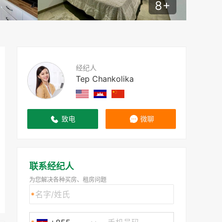
8
+
经纪人
Tep Chankolika
致电
微聊
联系经纪人
为您解决各种买房、租房问题