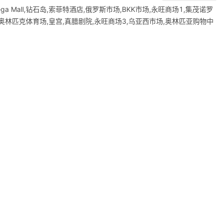
271 Mega Mall,钻石岛,索菲特酒店,俄罗斯市场,BKK市场,永旺商场1,集茂诺罗
,奥林匹克体育场,皇宫,真腊剧院,永旺商场3,乌亚西市场,奥林匹亚购物中