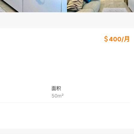
＄
400
/
月
面积
50
m²