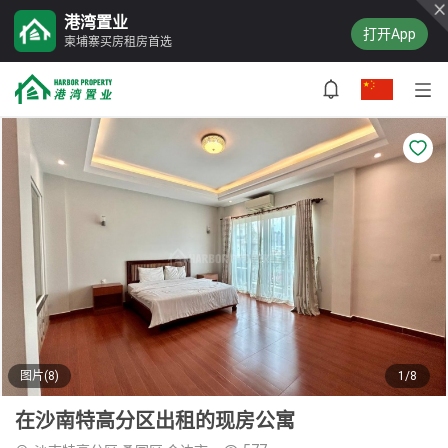
港湾置业
打开App
柬埔寨买房租房首选
图片(8)
1/8
在沙南特高分区出租的现房公寓