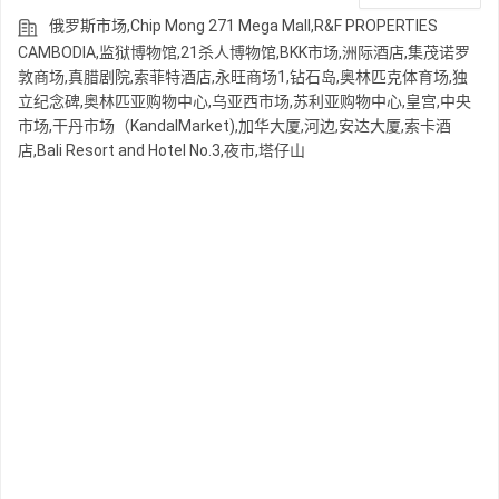
俄罗斯市场,Chip Mong 271 Mega Mall,R&F PROPERTIES
CAMBODIA,监狱博物馆,21杀人博物馆,BKK市场,洲际酒店,集茂诺罗
敦商场,真腊剧院,索菲特酒店,永旺商场1,钻石岛,奥林匹克体育场,独
立纪念碑,奥林匹亚购物中心,乌亚西市场,苏利亚购物中心,皇宫,中央
市场,干丹市场（KandalMarket),加华大厦,河边,安达大厦,索卡酒
店,Bali Resort and Hotel No.3,夜市,塔仔山