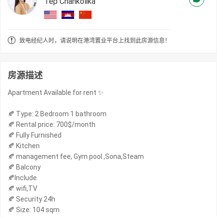
Tep Chankolika
致电经纪人时，请说明在港湾置业平台上找到此房源信息！
房源描述
Apartment Available for rent ✨
🍂 Type: 2 Bedroom 1 bathroom
🍂 Rental price: 700$/month
🍂 Fully Furnished
🍂 Kitchen
🍂 management fee, Gym pool ,Sona,Steam
🍂 Balcony
🍂Include
🍂 wifi,TV
🍂 Security 24h
🍂 Size: 104 sqm