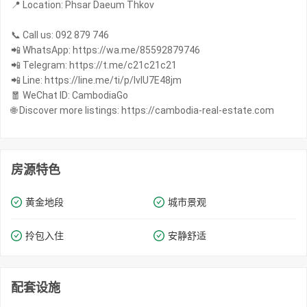
📍 Location: Phsar Daeum Thkov
📞 Call us: 092 879 746
📲 WhatsApp: https://wa.me/85592879746
📲 Telegram: https://t.me/c21c21c21
📲 Line: https://line.me/ti/p/IvIU7E48jm
🧧 WeChat ID: CambodiaGo
🌐 Discover more listings: https://cambodia-real-estate.com
房源特色
黄金地段
城市景观
拎包入住
安静舒适
配套设施