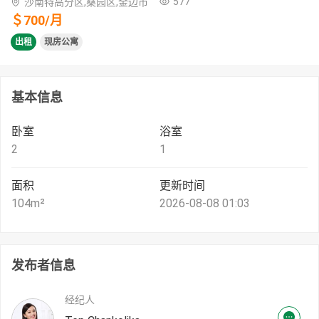
577
沙南特高分区,桑园区,金边市
＄
700
/
月
出租
现房公寓
基本信息
卧室
浴室
2
1
面积
更新时间
104
m²
2026-08-08 01:03
发布者信息
经纪人