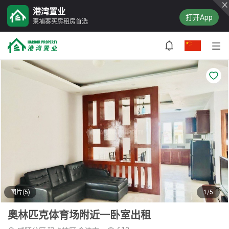
港湾置业
打开App
柬埔寨买房租房首选
图片(5)
1/5
奥林匹克体育场附近一卧室出租