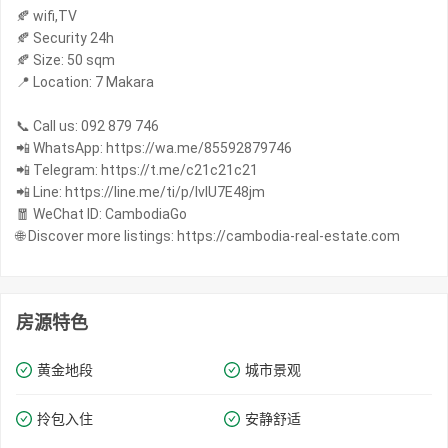
🍂 wifi,TV
🍂 Security 24h
🍂 Size: 50 sqm
📍 Location: 7 Makara
📞 Call us: 092 879 746
📲 WhatsApp: https://wa.me/85592879746
📲 Telegram: https://t.me/c21c21c21
📲 Line: https://line.me/ti/p/IvIU7E48jm
🧧 WeChat ID: CambodiaGo
🌐 Discover more listings: https://cambodia-real-estate.com
房源特色
黄金地段
城市景观
拎包入住
安静舒适