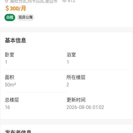
612
威旺分区,玛卡拉区,金边市
＄
300
/
月
出租
现房公寓
基本信息
卧室
浴室
1
1
面积
所在楼层
50
m²
2
总楼层
更新时间
16
2026-08-06 01:02
发布者信息