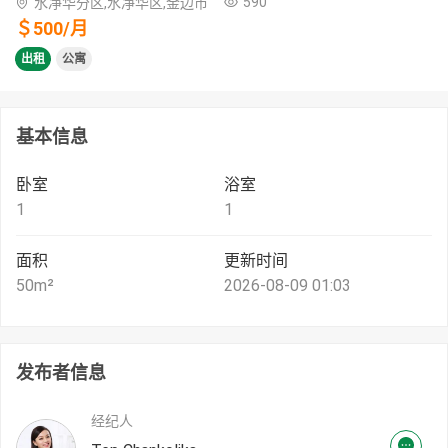
590
水净华分区,水净华区,金边市
＄
500
/
月
出租
公寓
基本信息
卧室
浴室
1
1
面积
更新时间
50
m²
2026-08-09 01:03
发布者信息
经纪人