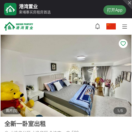
港湾置业
打开App
柬埔寨买房租房首选
图片(5)
1/5
全新一卧室出租