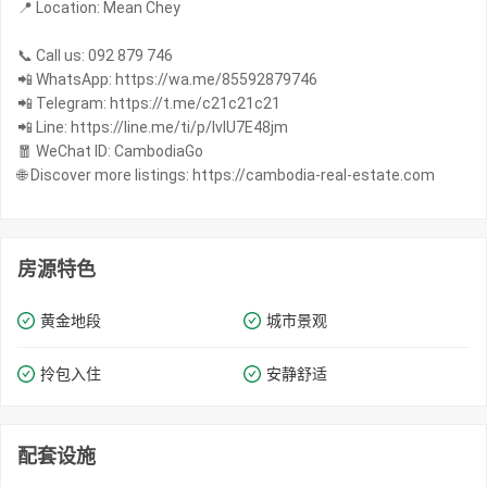
📍 Location: Mean Chey
📞 Call us: 092 879 746
📲 WhatsApp: https://wa.me/85592879746
📲 Telegram: https://t.me/c21c21c21
📲 Line: https://line.me/ti/p/IvIU7E48jm
🧧 WeChat ID: CambodiaGo
🌐 Discover more listings: https://cambodia-real-estate.com
房源特色
黄金地段
城市景观
拎包入住
安静舒适
配套设施