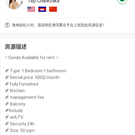
Tep Chankolika
致电经纪人时，请说明在港湾置业平台上找到此房源信息！
房源描述
✨Condo Available for rent ✨
🍂 Type: 1 Bedroom 1 bathroom
🍂 Rental price: 500$/month
🍂 Fully Furnished
🍂 Kitchen
🍂 management fee
🍂 Balcony
🍂Include
🍂 wifi,TV
🍂 Security 24h
🍂 Size: 50 sqm