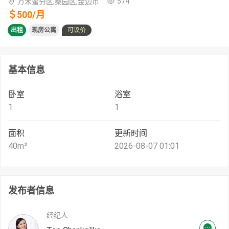
574
万禾蜜分区,桑园区,金边市
＄
500
/
月
出租
现房公寓
可议价
基本信息
卧室
浴室
1
1
面积
更新时间
40
m²
2026-08-07 01:01
发布者信息
经纪人