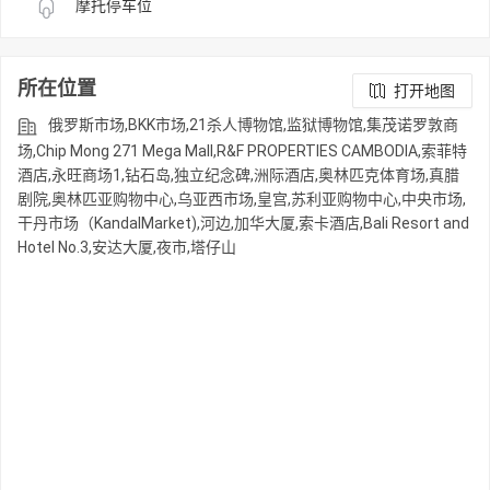
摩托停车位
所在位置
打开地图
俄罗斯市场,BKK市场,21杀人博物馆,监狱博物馆,集茂诺罗敦商
场,Chip Mong 271 Mega Mall,R&F PROPERTIES CAMBODIA,索菲特
酒店,永旺商场1,钻石岛,独立纪念碑,洲际酒店,奥林匹克体育场,真腊
剧院,奥林匹亚购物中心,乌亚西市场,皇宫,苏利亚购物中心,中央市场,
干丹市场（KandalMarket),河边,加华大厦,索卡酒店,Bali Resort and
Hotel No.3,安达大厦,夜市,塔仔山