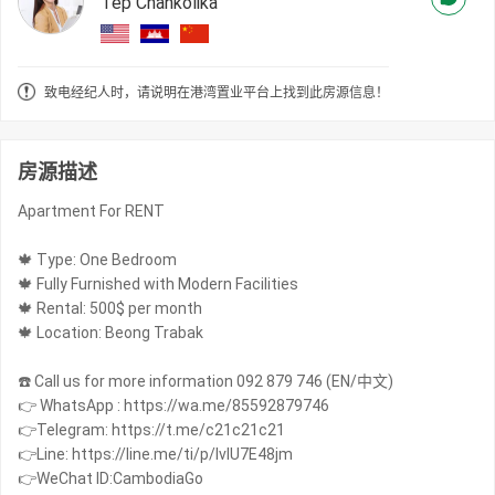
Tep Chankolika
致电经纪人时，请说明在港湾置业平台上找到此房源信息！
房源描述
Apartment For RENT
🍁 Type: One Bedroom
🍁 Fully Furnished with Modern Facilities
🍁 Rental: 500$ per month
🍁 Location: Beong Trabak
☎️ Call us for more information 092 879 746 (EN/中文)
👉 WhatsApp : https://wa.me/85592879746
👉Telegram: https://t.me/c21c21c21
👉Line: https://line.me/ti/p/IvIU7E48jm
👉WeChat ID:CambodiaGo