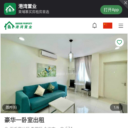
港湾置业
打开App
柬埔寨买房租房首选
图片(6)
1/6
豪华一卧室出租