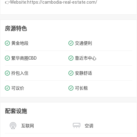
👉Website:https://cambodia-real-estate.com/
房源特色
黄金地段
交通便利
繁华商圈​​CBD
靠近市中心
拎包入住
安静舒适
可议价
可长租
配套设施
互联网
空调