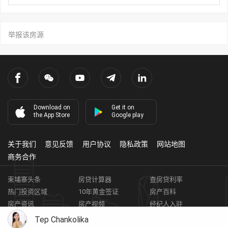
举报该房源
Download on
Get it on
the App Store
Google play
关于我们
意见反馈
用户协议
隐私政策
网站地图
商务合作
柬埔寨头条
房贷计算器
查房贷利率
热门投资区域
10年黄金签证
房产百科
房产资讯
房产视频
经纪人入驻
获取客资
柬埔寨房地产APP
Tep Chankolika