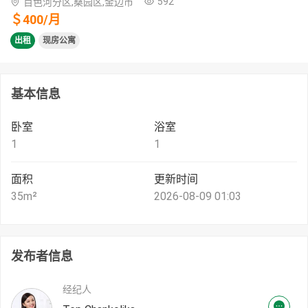
592
百色河分区,桑园区,金边市
＄
400
/
月
出租
现房公寓
基本信息
卧室
浴室
1
1
面积
更新时间
35
m²
2026-08-09 01:03
发布者信息
经纪人