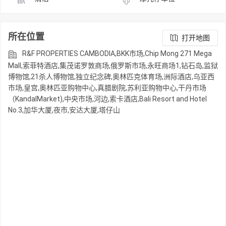
所在位置
打开地图
R&F PROPERTIES CAMBODIA,BKK市场,Chip Mong 271 Mega
Mall,索菲特酒店,集茂诺罗敦商场,俄罗斯市场,永旺商场1,钻石岛,监狱
博物馆,21杀人博物馆,独立纪念碑,奥林匹克体育场,洲际酒店,乌亚西
市场,皇宫,奥林匹亚购物中心,真腊剧院,苏利亚购物中心,干丹市场
（KandalMarket),中央市场,河边,索卡酒店,Bali Resort and Hotel
No.3,加华大厦,夜市,安达大厦,塔仔山