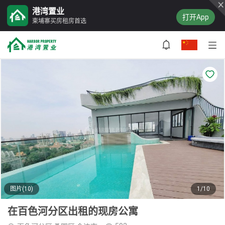
港湾置业
打开App
柬埔寨买房租房首选
图片(10)
1/10
在百色河分区出租的现房公寓