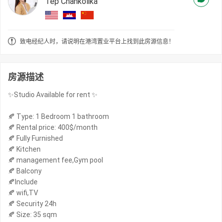
Tep Chankolika
致电经纪人时，请说明在港湾置业平台上找到此房源信息！
房源描述
✨Studio Available for rent ✨
🍂 Type: 1 Bedroom 1 bathroom
🍂 Rental price: 400$/month
🍂 Fully Furnished
🍂 Kitchen
🍂 management fee,Gym pool
🍂 Balcony
🍂Include
🍂 wifi,TV
🍂 Security 24h
🍂 Size: 35 sqm