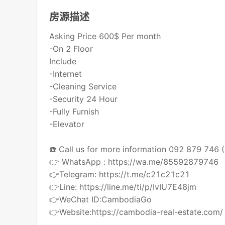
房源描述
Asking Price 600$ Per month
-On 2 Floor
Include
-Internet
-Cleaning Service
-Security 24 Hour
-Fully Furnish
-Elevator
☎️ Call us for more information 092 879 746
👉 WhatsApp : https://wa.me/85592879746
👉Telegram: https://t.me/c21c21c21
👉Line: https://line.me/ti/p/IvIU7E48jm
👉WeChat ID:CambodiaGo
👉Website:https://cambodia-real-estate.com/