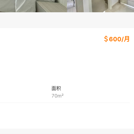
＄
600
/
月
面积
70
m²