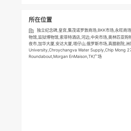
所在位置
独立纪念碑,皇宫,集茂诺罗敦商场,BKK市场,永旺商场1,
物馆,监狱博物馆,索菲特酒店,河边,中央市场,奥林匹亚购物中心,索卡
夜市,加华大厦,安达大厦,塔仔山,俄罗斯市场,真腊剧院,洲际酒店,日
University,Chroychangva Water Supply,Chip Mong 
Roundabout,Morgan EnMaison,TK广场