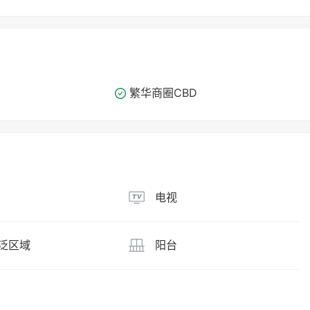
繁华商圈​​CBD
电视
泛区域
阳台