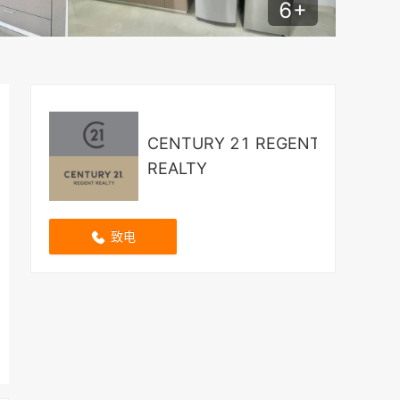
6
+
CENTURY 21 REGENT
REALTY
致电