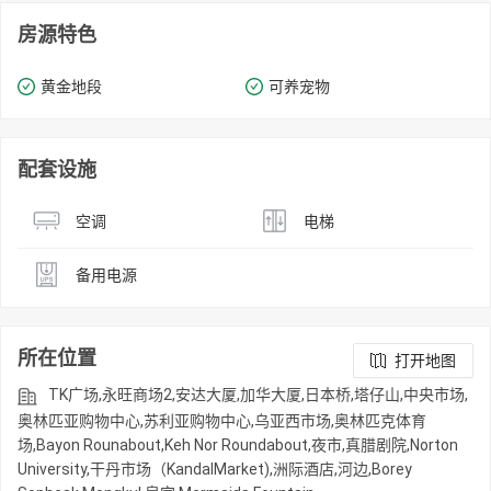
房源特色
黄金地段
可养宠物
配套设施
空调
电梯
备用电源
所在位置
打开地图
TK广场,永旺商场2,安达大厦,加华大厦,日本桥,塔仔山,中央市场,
奥林匹亚购物中心,苏利亚购物中心,乌亚西市场,奥林匹克体育
场,Bayon Rounabout,Keh Nor Roundabout,夜市,真腊剧院,Norton
University,干丹市场（KandalMarket),洲际酒店,河边,Borey