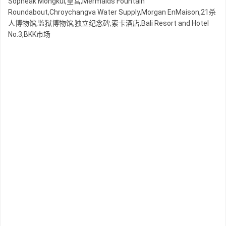
Sopheak Mongkul,皇宫,Mermaids Fountain
Roundabout,Chroychangva Water Supply,Morgan EnMaison,21杀
人博物馆,监狱博物馆,独立纪念碑,索卡酒店,Bali Resort and Hotel
No.3,BKK市场