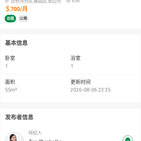
636
百色河分区,桑园区,金边市
＄
700
/
月
出租
公寓
基本信息
卧室
浴室
1
1
面积
更新时间
55
m²
2026-08-06 23:35
发布者信息
经纪人