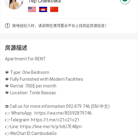
Tep Chankolika
致电经纪人时，请说明在港湾置业平台上找到此房源信息！
房源描述
Apartment For RENT
🍁 Type: One Bedroom
🍁 Fully Furnished with Modern Facilities
🍁 Rental: 700$ per month
🍁 Location: Tonle Bassac
☎️ Call us for more information 092 879 746 (EN/中文)
👉 WhatsApp : https://wa.me/85592879746
👉Telegram: https://t.me/c21c21c21
👉Line: https://line.me/ti/p/IvIU7E48jm
👉WeChat ID:CambodiaGo