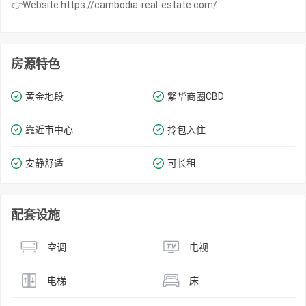
👉Website:https://cambodia-real-estate.com/
房源特色
黄金地段
繁华商圈​​CBD
靠近市中心
拎包入住
安静舒适
可长租
配套设施
空调
电视
电梯
床