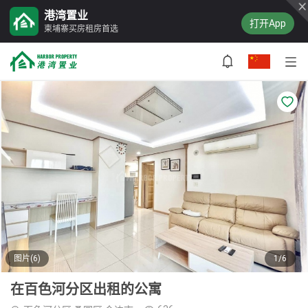
港湾置业
打开App
柬埔寨买房租房首选
图片(6)
1/6
在百色河分区出租的公寓