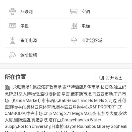
互联网
空调
电视
电梯
备用电源
非洪泛区域
运动设施
所在位置
打开地图
永旺商场1,集茂诺罗敦商场,索菲特酒店,BKK市场,钻石岛,独立纪
念碑,21杀人博物馆,监狱博物馆,皇宫,俄罗斯市场,乌亚西市场,干丹市
场（KandalMarket),索卡酒店,Bali Resort and Hotel No.3,河边,苏利
亚购物中心,奥林匹克体育场,奥林匹亚购物中心,R&F PROPERTIES
CAMBODIA,中央市场,Chip Mong 271 Mega Mall,夜市,加华大厦,安达
大厦,洲际酒店,真腊剧院,塔仔山,Chroychangva Water
Supply,Norton University,日本桥,Bayon Rounabout,Borey Sopheak