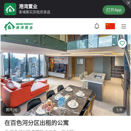
港湾置业
打开App
柬埔寨买房租房首选
图片(9)
1/9
在百色河分区出租的公寓