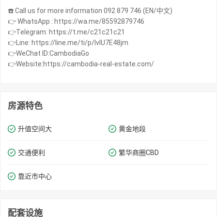
☎️ Call us for more information 092 879 746 (EN/中文)
👉 WhatsApp : https://wa.me/85592879746
👉Telegram: https://t.me/c21c21c21
👉Line: https://line.me/ti/p/IvIU7E48jm
👉WeChat ID:CambodiaGo
👉Website:https://cambodia-real-estate.com/
房源特色
升值空间大
黄金地段
交通便利
繁华商圈​​CBD
靠近市中心
配套设施