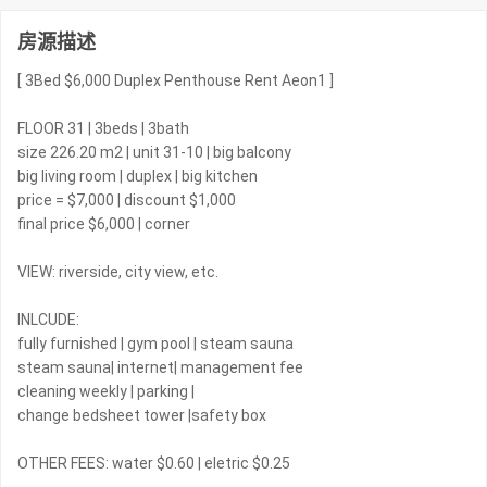
房源描述
[ 3Bed $6,000 Duplex Penthouse Rent Aeon1 ]
FLOOR 31 | 3beds | 3bath
size 226.20 m2 | unit 31-10 | big balcony
big living room | duplex | big kitchen
price = $7,000 | discount $1,000
final price $6,000 | corner
VIEW: riverside, city view, etc.
INLCUDE:
fully furnished | gym pool | steam sauna
steam sauna| internet| management fee
cleaning weekly | parking |
change bedsheet tower |safety box
OTHER FEES: water $0.60 | eletric $0.25