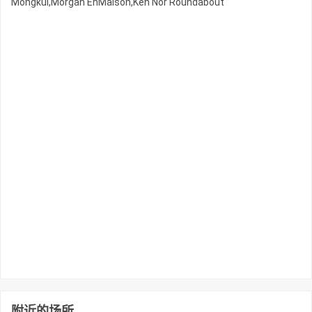
Mongkul,Morgan EnMaison,Keh Nor Roundabout
附近的场所