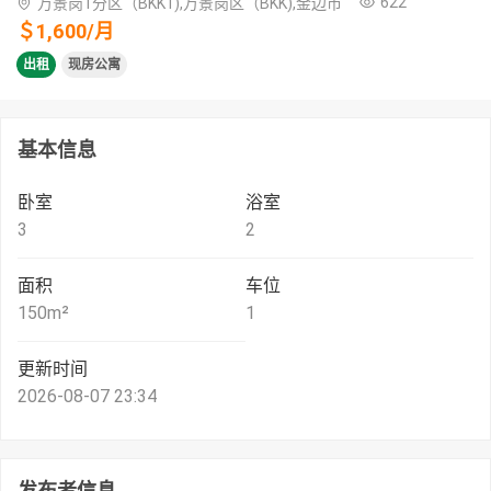
622
万景岗1分区（BKK1),万景岗区（BKK),金边市
＄
1,600
/
月
出租
现房公寓
基本信息
卧室
浴室
3
2
面积
车位
150
m²
1
更新时间
2026-08-07 23:34
发布者信息