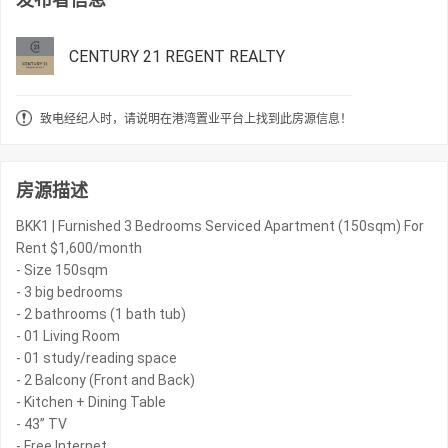
CENTURY 21 REGENT REALTY
致电经纪人时，请说明在港湾置业平台上找到此房源信息！
房源描述
BKK1 | Furnished 3 Bedrooms Serviced Apartment (150sqm) For
Rent $1,600/month
- Size 150sqm
- 3 big bedrooms
- 2 bathrooms (1 bath tub)
- 01 Living Room
- 01 study/reading space
- 2 Balcony (Front and Back)
- Kitchen + Dining Table
- 43” TV
- Free Internet