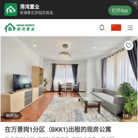
港湾置业
打开App
柬埔寨买房租房首选
图片(8)
1/8
在万景岗1分区（BKK1)出租的现房公寓