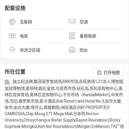
配套设施
互联网
空调
电视
备用电源
非洪泛区域
阳台
所在位置
打开地图
独立纪念碑,集茂诺罗敦商场,BKK市场,永旺商场1,21杀人博物馆,
监狱博物馆,索菲特酒店,皇宫,乌亚西市场,钻石岛,苏利亚购物中心,奥
林匹克体育场,奥林匹亚购物中心,干丹市场（KandalMarket),中央市
场,河边,俄罗斯市场,索卡酒店,Bali Resort and Hotel No.3,加华大厦,
夜市,安达大厦,塔仔山,真腊剧院,洲际酒店,R&F PROPERTIES
CAMBODIA,Chip Mong 271 Mega Mall,日本桥,Norton
University,Chroychangva Water Supply,Bayon Rounabout,Borey
Sopheak Mongkul,Keh Nor Roundabout,Morgan EnMaison,TK广场