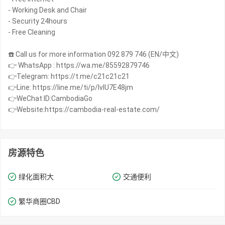
- Working Desk and Chair
- Security 24hours
- Free Cleaning
☎️ Call us for more information 092 879 746 (EN/中文)
👉 WhatsApp : https://wa.me/85592879746
👉Telegram: https://t.me/c21c21c21
👉Line: https://line.me/ti/p/IvIU7E48jm
👉WeChat ID:CambodiaGo
👉Website:https://cambodia-real-estate.com/
房源特色
绿化面积大
交通便利
繁华商圈​​CBD