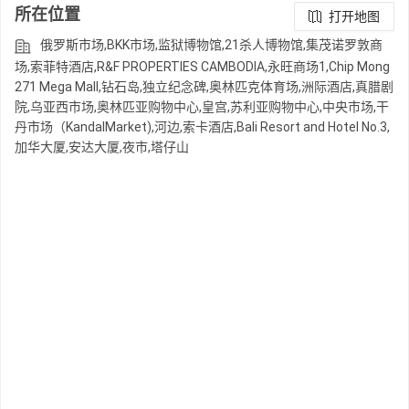
所在位置
打开地图
俄罗斯市场,BKK市场,监狱博物馆,21杀人博物馆,集茂诺罗敦商
场,索菲特酒店,R&F PROPERTIES CAMBODIA,永旺商场1,Chip Mong
271 Mega Mall,钻石岛,独立纪念碑,奥林匹克体育场,洲际酒店,真腊剧
院,乌亚西市场,奥林匹亚购物中心,皇宫,苏利亚购物中心,中央市场,干
丹市场（KandalMarket),河边,索卡酒店,Bali Resort and Hotel No.3,
加华大厦,安达大厦,夜市,塔仔山