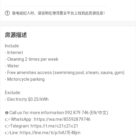
致电经纪人时，请说明在港湾置业平台上找到此房源信息！
房源描述
Include:
- Internet
- Cleaning 2 times per week
- Water
- Free amenities access (swimming pool, steam, sauna, gym)
- Motorcycle parking
Exclude:
- Electricity $0.25/kWh
☎️ Call us for more information 092 879 746 (EN/中文)
👉 WhatsApp : https://wa.me/85592879746
👉Telegram: https://t.me/c21c21c21
👉Line: https://line.me/ti/p/IvIU7E48jm