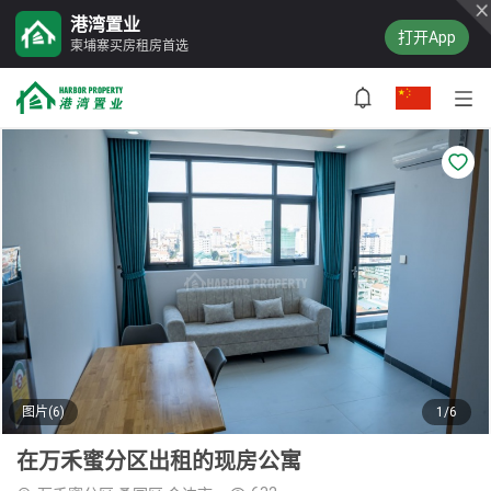
港湾置业
打开App
柬埔寨买房租房首选
图片(6)
1/6
在万禾蜜分区出租的现房公寓