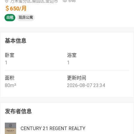
646
万禾蜜分区,桑园区,金边市
＄
650
/
月
出租
现房公寓
基本信息
卧室
浴室
1
1
面积
更新时间
80
m²
2026-08-07 23:34
发布者信息
CENTURY 21 REGENT REALTY