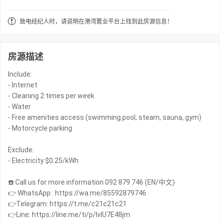
致电经纪人时，请说明在港湾置业平台上找到此房源信息！
房源描述
Include:
- Internet
- Cleaning 2 times per week
- Water
- Free amenities access (swimming pool, steam, sauna, gym)
- Motorcycle parking
Exclude:
- Electricity $0.25/kWh
☎️ Call us for more information 092 879 746 (EN/中文)
👉 WhatsApp : https://wa.me/85592879746
👉Telegram: https://t.me/c21c21c21
👉Line: https://line.me/ti/p/IvIU7E48jm