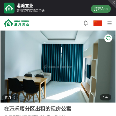
港湾置业
打开App
柬埔寨买房租房首选
图片(6)
1/6
在万禾蜜分区出租的现房公寓