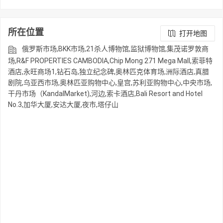
所在位置
打开地图
俄罗斯市场,BKK市场,21杀人博物馆,监狱博物馆,集茂诺罗敦商
场,R&F PROPERTIES CAMBODIA,Chip Mong 271 Mega Mall,索菲特
酒店,永旺商场1,钻石岛,独立纪念碑,奥林匹克体育场,洲际酒店,真腊
剧院,乌亚西市场,奥林匹亚购物中心,皇宫,苏利亚购物中心,中央市场,
干丹市场（KandalMarket),河边,索卡酒店,Bali Resort and Hotel
No.3,加华大厦,安达大厦,夜市,塔仔山