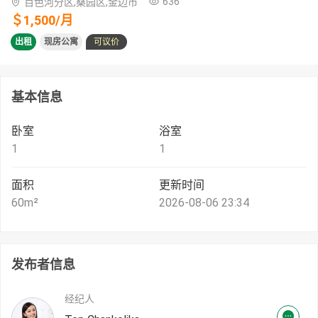
636
百色河分区,桑园区,金边市
＄
1,500
/
月
出租
现房公寓
可议价
基本信息
卧室
浴室
1
1
面积
更新时间
60
m²
2026-08-06 23:34
发布者信息
经纪人