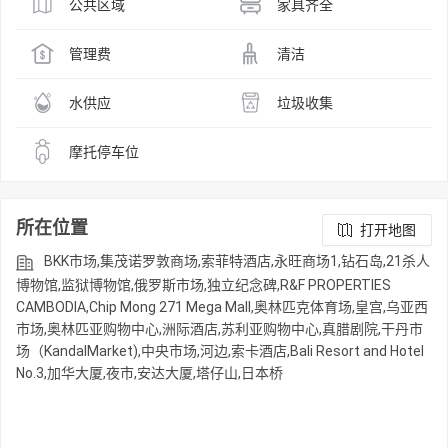
公共区域
家具齐全
管理费
清洁
水供应
垃圾收集
摩托停车位
所在位置
打开地图
BKK市场,集茂诺罗敦商场,索菲特酒店,永旺商场1,钻石岛,21杀人
博物馆,监狱博物馆,俄罗斯市场,独立纪念碑,R&F PROPERTIES
CAMBODIA,Chip Mong 271 Mega Mall,奥林匹克体育场,皇宫,乌亚西
市场,奥林匹亚购物中心,洲际酒店,苏利亚购物中心,真腊剧院,干丹市
场（KandalMarket),中央市场,河边,索卡酒店,Bali Resort and Hotel
No.3,加华大厦,夜市,安达大厦,塔仔山,日本桥