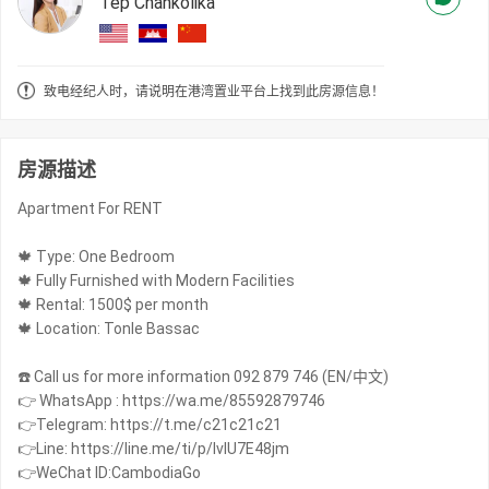
Tep Chankolika
致电经纪人时，请说明在港湾置业平台上找到此房源信息！
房源描述
Apartment For RENT
🍁 Type: One Bedroom
🍁 Fully Furnished with Modern Facilities
🍁 Rental: 1500$ per month
🍁 Location: Tonle Bassac
☎️ Call us for more information 092 879 746 (EN/中文)
👉 WhatsApp : https://wa.me/85592879746
👉Telegram: https://t.me/c21c21c21
👉Line: https://line.me/ti/p/IvIU7E48jm
👉WeChat ID:CambodiaGo