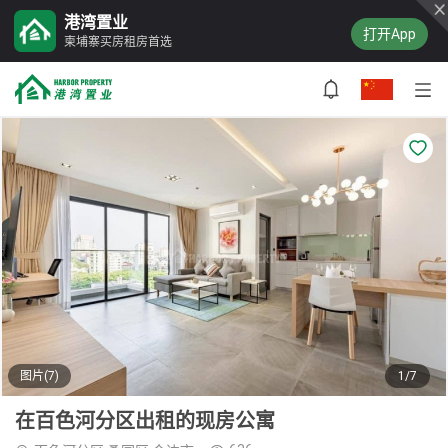
港湾置业
打开App
柬埔寨买房租房首选
图片(7)
1/7
在百色河分区出租的现房公寓