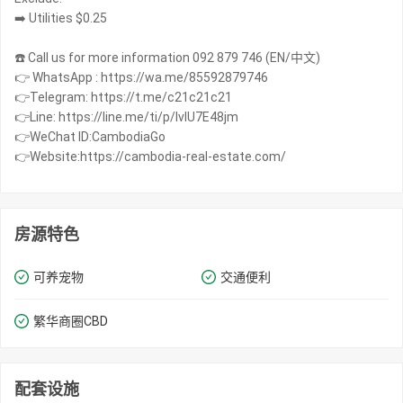
➡️ Utilities $0.25
☎️ Call us for more information 092 879 746 (EN/中文)
👉 WhatsApp : https://wa.me/85592879746
👉Telegram: https://t.me/c21c21c21
👉Line: https://line.me/ti/p/IvIU7E48jm
👉WeChat ID:CambodiaGo
👉Website:https://cambodia-real-estate.com/
房源特色
可养宠物
交通便利
繁华商圈​​CBD
配套设施