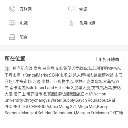
互联网
空调
电视
备用电源
阳台
所在位置
打开地图
独立纪念碑,皇宫,乌亚西市场,集茂诺罗敦商场,苏利亚购物中心,
干丹市场（KandalMarket),BKK市场,21杀人博物馆,监狱博物馆,永旺
商场1,中央市场,河边,奥林匹亚购物中心,奥林匹克体育场,索菲特酒
店,索卡酒店,Bali Resort and Hotel No.3,加华大厦,夜市,钻石岛,安达
大厦,塔仔山,俄罗斯市场,真腊剧院,洲际酒店,日本桥,Norton
University,Chroychangva Water Supply,Bayon Rounabout,R&F
PROPERTIES CAMBODIA,Chip Mong 271 Mega Mall,Borey
Sopheak Mongkul,Keh Nor Roundabout,Morgan EnMaison,TK广场