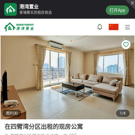
港湾置业
打开App
柬埔寨买房租房首选
图片(8)
1/8
在四臂湾分区出租的现房公寓