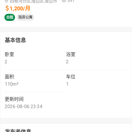
597
四臂湾分区,隆边区,金边市
＄
1,200
/
月
出租
现房公寓
基本信息
卧室
浴室
2
2
面积
车位
110
m²
1
更新时间
2026-08-06 23:34
发布者信息