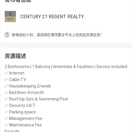
CENTURY 21 REGENT REALTY
致电经纪人时，请说明在港湾置业平台上找到此房源信息！
房源描述
2 Bathrooms | 1 Balcony | Amenities & Facilities | Service included
✅ Internet
✅ Cable TV
✅ Housekeeping 2/week
✅ Bed linen 4/month
✅ Rooftop Gym & Swimming Pool
✅ Security 24/7
✅ Parking space
✅ Management Fee
✅ Maintenance Fee
Exclude: