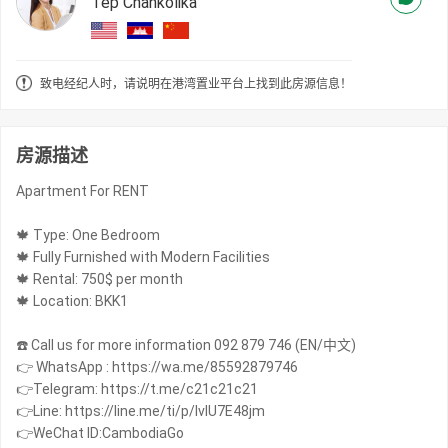
Tep Chankolika
致电经纪人时，请说明在港湾置业平台上找到此房源信息！
房源描述
Apartment For RENT
🍁 Type: One Bedroom
🍁 Fully Furnished with Modern Facilities
🍁 Rental: 750$ per month
🍁 Location: BKK1
☎️ Call us for more information 092 879 746 (EN/中文)
👉 WhatsApp : https://wa.me/85592879746
👉Telegram: https://t.me/c21c21c21
👉Line: https://line.me/ti/p/IvIU7E48jm
👉WeChat ID:CambodiaGo