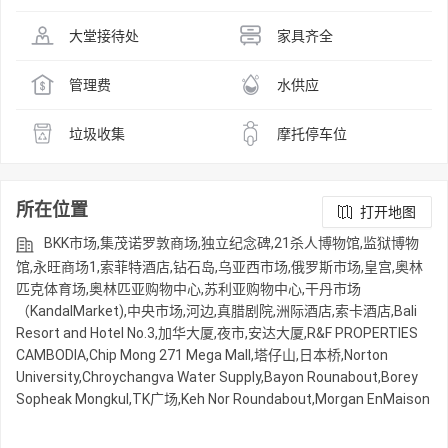
大堂接待处
家具齐全
管理费
水供应
垃圾收集
摩托停车位
所在位置
打开地图
BKK市场,集茂诺罗敦商场,独立纪念碑,21杀人博物馆,监狱博物
馆,永旺商场1,索菲特酒店,钻石岛,乌亚西市场,俄罗斯市场,皇宫,奥林
匹克体育场,奥林匹亚购物中心,苏利亚购物中心,干丹市场
（KandalMarket),中央市场,河边,真腊剧院,洲际酒店,索卡酒店,Bali
Resort and Hotel No.3,加华大厦,夜市,安达大厦,R&F PROPERTIES
CAMBODIA,Chip Mong 271 Mega Mall,塔仔山,日本桥,Norton
University,Chroychangva Water Supply,Bayon Rounabout,Borey
Sopheak Mongkul,TK广场,Keh Nor Roundabout,Morgan EnMaison