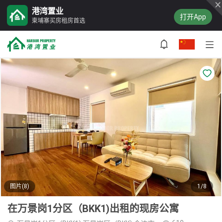
港湾置业
打开App
柬埔寨买房租房首选
图片(8)
1/8
在万景岗1分区（BKK1)出租的现房公寓