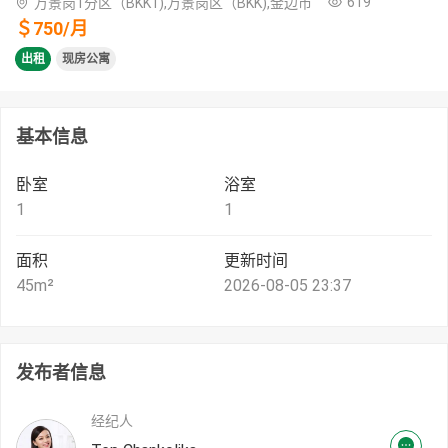
619
万景岗1分区（BKK1),万景岗区（BKK),金边市
＄
750
/
月
出租
现房公寓
基本信息
卧室
浴室
1
1
面积
更新时间
45
m²
2026-08-05 23:37
发布者信息
经纪人