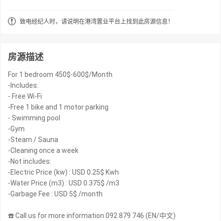
致电经纪人时，请说明在港湾置业平台上找到此房源信息！
房源描述
For 1 bedroom 450$-600$/Month
-Includes:
- Free Wi-Fi
-Free 1 bike and 1 motor parking
- Swimming pool
-Gym
-Steam / Sauna
-Cleaning once a week
-Not includes:
-Electric Price (kw) : USD 0.25$ Kwh
-Water Price (m3) : USD 0.375$ /m3
-Garbage Fee : USD 5$ /month
☎️ Call us for more information 092 879 746 (EN/中文)