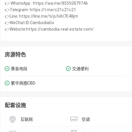
👉 WhatsApp : https://wa.me/85592879746
👉Telegram: https://t.me/c21c21c21
👉Line: https://line.me/ti/p/IvIU7E48jm
👉WeChat ID:CambodiaGo
👉Website:https://cambodia-real-estate.com/
房源特色
黄金地段
交通便利
繁华商圈​​CBD
配套设施
互联网
空调