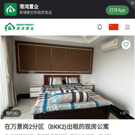
港湾置业
打开App
柬埔寨买房租房首选
图片(6)
1/6
在万景岗2分区（BKK2)出租的现房公寓