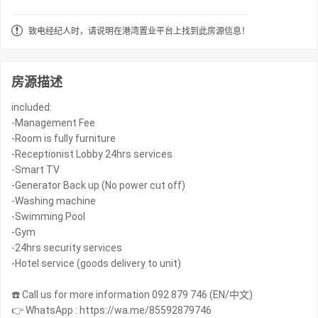
致电经纪人时，请说明在港湾置业平台上找到此房源信息！
房源描述
included:
-Management Fee
-Room is fully furniture
-Receptionist Lobby 24hrs services
-Smart TV
-Generator Back up (No power cut off)
-Washing machine
-Swimming Pool
-Gym
-24hrs security services
-Hotel service (goods delivery to unit)
☎️ Call us for more information 092 879 746 (EN/中文)
👉 WhatsApp : https://wa.me/85592879746