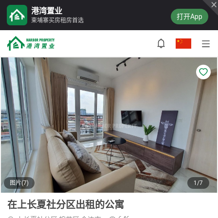
港湾置业
打开App
柬埔寨买房租房首选
图片(7)
1/7
在上长夏社分区出租的公寓