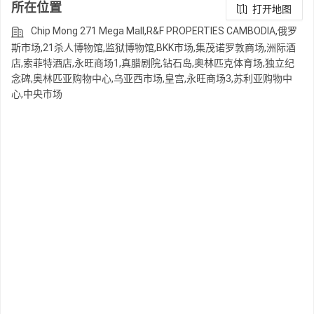
所在位置
打开地图
Chip Mong 271 Mega Mall,R&F PROPERTIES CAMBODIA,俄罗
斯市场,21杀人博物馆,监狱博物馆,BKK市场,集茂诺罗敦商场,洲际酒
店,索菲特酒店,永旺商场1,真腊剧院,钻石岛,奥林匹克体育场,独立纪
念碑,奥林匹亚购物中心,乌亚西市场,皇宫,永旺商场3,苏利亚购物中
心,中央市场