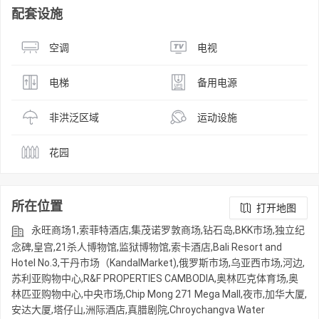
配套设施
空调
电视
电梯
备用电源
非洪泛区域
运动设施
花园
所在位置
打开地图
永旺商场1,索菲特酒店,集茂诺罗敦商场,钻石岛,BKK市场,独立纪
念碑,皇宫,21杀人博物馆,监狱博物馆,索卡酒店,Bali Resort and
Hotel No.3,干丹市场（KandalMarket),俄罗斯市场,乌亚西市场,河边,
苏利亚购物中心,R&F PROPERTIES CAMBODIA,奥林匹克体育场,奥
林匹亚购物中心,中央市场,Chip Mong 271 Mega Mall,夜市,加华大厦,
安达大厦,塔仔山,洲际酒店,真腊剧院,Chroychangva Water