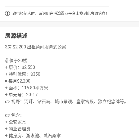
致电经纪人时，请说明在港湾置业平台上找到此房源信息！
房源描述
3房 $2,200 出租角间服务式公寓
✌️ 位于20楼
+ 原价：$2,550
+ 特别优惠：$350
= 每月$2,200
+ 面积：115.80平方米
+ 单元号：20-17
👉 视野：河畔、钻石岛、城市景观、皇家宫殿、独立纪念碑等。
👉 包含：
+ 全套家具
+ 物业管理费
+ 健身房、游泳池、蒸汽桑拿