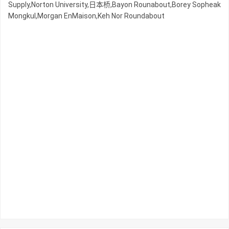
Supply,Norton University,日本桥,Bayon Rounabout,Borey Sopheak
Mongkul,Morgan EnMaison,Keh Nor Roundabout