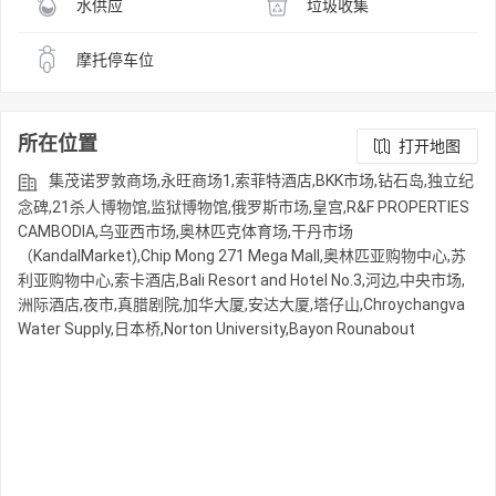
水供应
垃圾收集
摩托停车位
所在位置
打开地图
集茂诺罗敦商场,永旺商场1,索菲特酒店,BKK市场,钻石岛,独立纪
念碑,21杀人博物馆,监狱博物馆,俄罗斯市场,皇宫,R&F PROPERTIES
CAMBODIA,乌亚西市场,奥林匹克体育场,干丹市场
（KandalMarket),Chip Mong 271 Mega Mall,奥林匹亚购物中心,苏
利亚购物中心,索卡酒店,Bali Resort and Hotel No.3,河边,中央市场,
洲际酒店,夜市,真腊剧院,加华大厦,安达大厦,塔仔山,Chroychangva
Water Supply,日本桥,Norton University,Bayon Rounabout