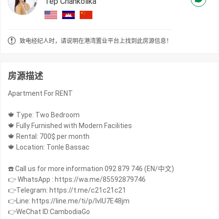
Tep Chankolika
致电经纪人时，请说明在港湾置业平台上找到此房源信息！
房源描述
Apartment For RENT
🍁 Type: Two Bedroom
🍁 Fully Furnished with Modern Facilities
🍁 Rental: 700$ per month
🍁 Location: Tonle Bassac
☎️ Call us for more information 092 879 746 (EN/中文)
👉 WhatsApp : https://wa.me/85592879746
👉Telegram: https://t.me/c21c21c21
👉Line: https://line.me/ti/p/IvIU7E48jm
👉WeChat ID:CambodiaGo