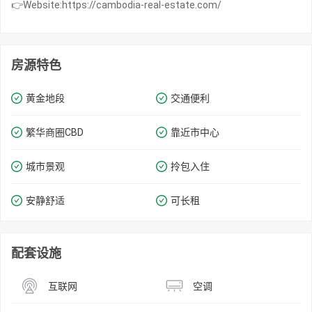
👉Website:https://cambodia-real-estate.com/
房源特色
黄金地段
交通便利
繁华商圈​​CBD
靠近市中心
城市景观
拎包入住
安静舒适
可长租
配套设施
互联网
空调