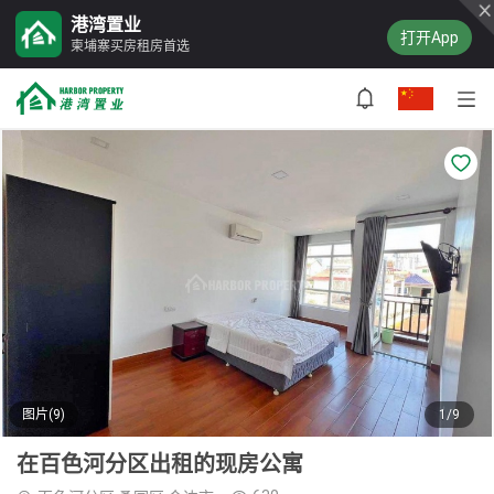
港湾置业
打开App
柬埔寨买房租房首选
图片(9)
1/9
在百色河分区出租的现房公寓