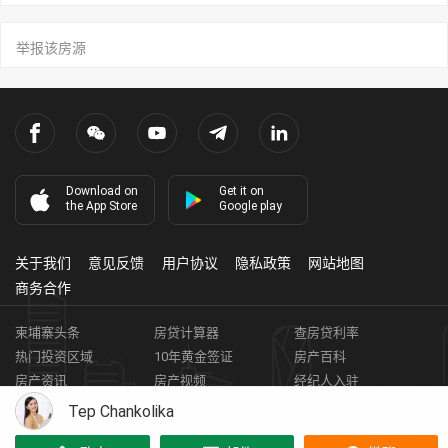
举报该房源
Download on
Get it on
the App Store
Google play
关于我们
意见反馈
用户协议
隐私政策
网站地图
商务合作
柬埔寨头条
房贷计算器
查房贷利率
热门投资区域
10年黄金签证
房产百科
房产资讯
房产视频
经纪人入驻
获取客资
柬埔寨房地产APP
Tep Chankolika
Copyright ©
2026
HARBOR PROPERTY CO., LTD.
房地产证编号: E-