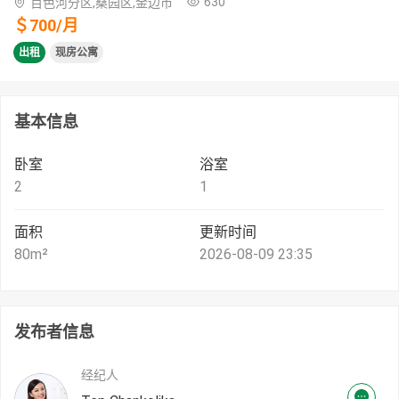
630
百色河分区,桑园区,金边市
＄
700
/
月
出租
现房公寓
基本信息
卧室
浴室
2
1
面积
更新时间
80
m²
2026-08-09 23:35
发布者信息
经纪人