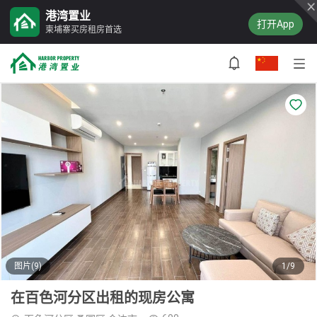
港湾置业
打开App
柬埔寨买房租房首选
图片(9)
1/9
在百色河分区出租的现房公寓