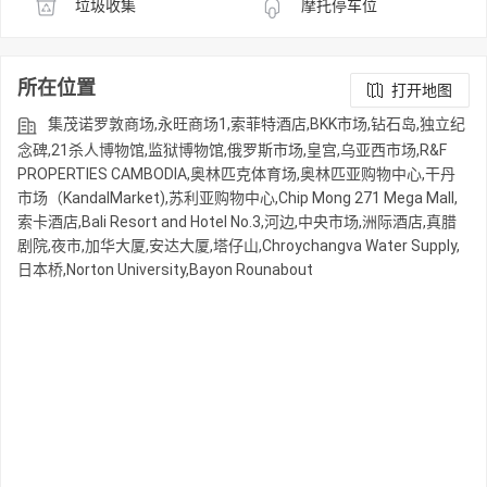
垃圾收集
摩托停车位
所在位置
打开地图
集茂诺罗敦商场,永旺商场1,索菲特酒店,BKK市场,钻石岛,独立纪
念碑,21杀人博物馆,监狱博物馆,俄罗斯市场,皇宫,乌亚西市场,R&F
PROPERTIES CAMBODIA,奥林匹克体育场,奥林匹亚购物中心,干丹
市场（KandalMarket),苏利亚购物中心,Chip Mong 271 Mega Mall,
索卡酒店,Bali Resort and Hotel No.3,河边,中央市场,洲际酒店,真腊
剧院,夜市,加华大厦,安达大厦,塔仔山,Chroychangva Water Supply,
日本桥,Norton University,Bayon Rounabout