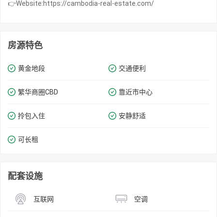
👉Website:https://cambodia-real-estate.com/
房源特色
黄金地段
交通便利
繁华商圈​​CBD
靠近市中心
拎包入住
安静舒适
可长租
配套设施
互联网
空调