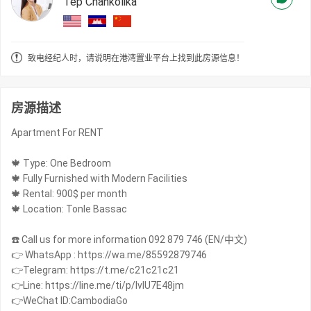
Tep Chankolika
致电经纪人时，请说明在港湾置业平台上找到此房源信息！
房源描述
Apartment For RENT
🍁 Type: One Bedroom
🍁 Fully Furnished with Modern Facilities
🍁 Rental: 900$ per month
🍁 Location: Tonle Bassac
☎️ Call us for more information 092 879 746 (EN/中文)
👉 WhatsApp : https://wa.me/85592879746
👉Telegram: https://t.me/c21c21c21
👉Line: https://line.me/ti/p/IvIU7E48jm
👉WeChat ID:CambodiaGo