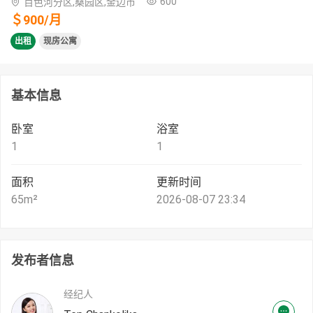
600
百色河分区,桑园区,金边市
＄
900
/
月
出租
现房公寓
基本信息
卧室
浴室
1
1
面积
更新时间
65
m²
2026-08-07 23:34
发布者信息
经纪人