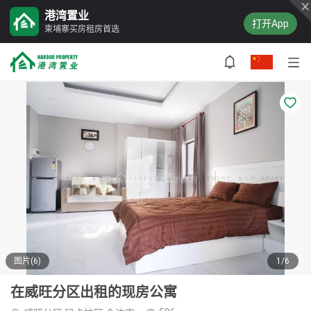
港湾置业
打开App
柬埔寨买房租房首选
图片(6)
1/6
在威旺分区出租的现房公寓