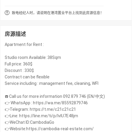
致电经纪人时，请说明在港湾置业平台上找到此房源信息！
房源描述
Apartment for Rent :
Studio room Available: 38Sqm
Full price: 360$
Discount : 330$
Contract can be flexible
Service including : management fee, cleaning, WFI
☎️ Call us for more information 092 879 746 (EN/中文)
👉 WhatsApp : https://wa.me/85592879746
👉Telegram: https://t.me/c21c21c21
👉Line: https://line.me/ti/p/IvIU7E48jm
👉WeChat ID:CambodiaGo