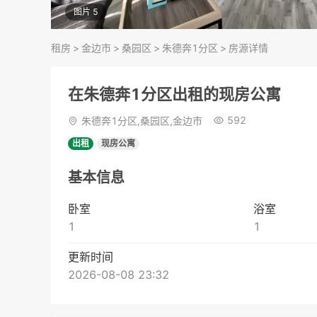
图片 5
租房
>
金边市
>
桑园区
>
朱德奔1分区
>
房源详情
在朱德奔1分区出租的现房公寓
592
朱德奔1分区,桑园区,金边市
出租
现房公寓
基本信息
卧室
浴室
1
1
更新时间
2026-08-08 23:32