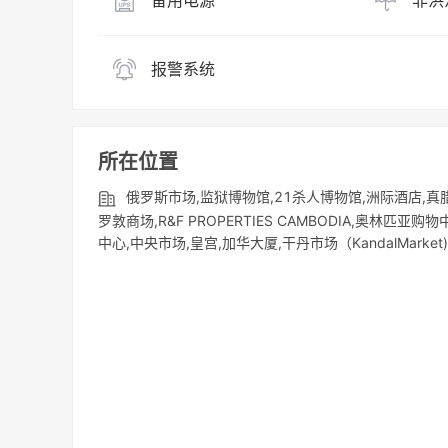
备用电源
非洪
报警系统
所在位置
俄罗斯市场,监狱博物馆,21杀人博物馆,洲际酒店,真腊剧院,
罗敦商场,R&F PROPERTIES CAMBODIA,奥林
中心,中央市场,皇宫,加华大厦,干丹市场（KandalMarket),安达