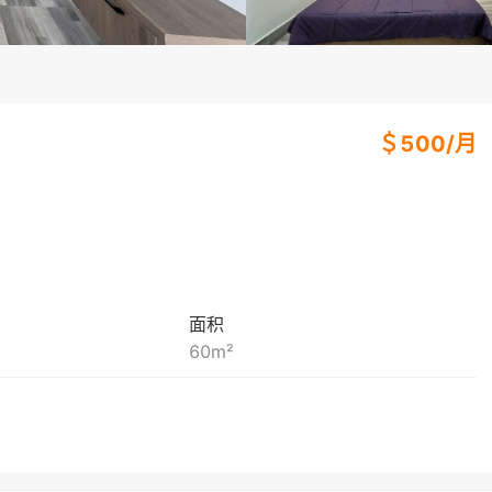
＄
500
/
月
面积
60
m²