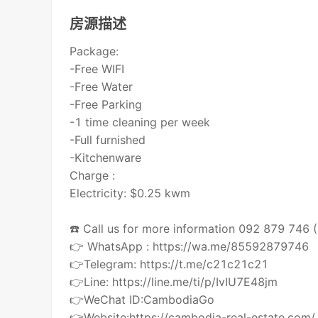
房源描述
Package:
-Free WIFI
-Free Water
-Free Parking
-1 time cleaning per week
-Full furnished
-Kitchenware
Charge :
Electricity: $0.25 kwm
☎️ Call us for more information 092 879 746
👉 WhatsApp : https://wa.me/85592879746
👉Telegram: https://t.me/c21c21c21
👉Line: https://line.me/ti/p/IvIU7E48jm
👉WeChat ID:CambodiaGo
👉Website:https://cambodia-real-estate.com/