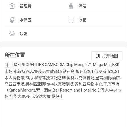
管理费
清洁
水供应
冰箱
沙发
所在位置
打开地图
R&F PROPERTIES CAMBODIA,Chip Mong 271 Mega Mall,BKK
市场,索菲特酒店,集茂诺罗敦商场,钻石岛,永旺商场1,俄罗斯市场,21
杀人博物馆,监狱博物馆,独立纪念碑,奥林匹克体育场,皇宫,洲际酒店,
乌亚西市场,奥林匹亚购物中心,真腊剧院,苏利亚购物中心,干丹市场
（KandalMarket),索卡酒店,Bali Resort and Hotel No.3,河边,中央市
场,加华大厦,夜市,安达大厦,塔仔山