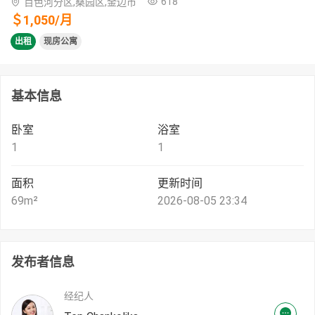
618
百色河分区,桑园区,金边市
＄
1,050
/
月
出租
现房公寓
基本信息
卧室
浴室
1
1
面积
更新时间
69
m²
2026-08-05 23:34
发布者信息
经纪人