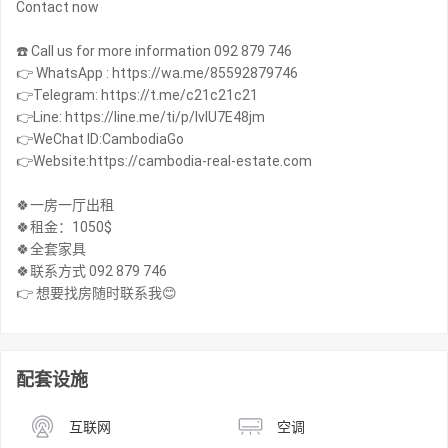
Contact now
☎️ Call us for more information 092 879 746
👉 WhatsApp : https://wa.me/85592879746
👉Telegram: https://t.me/c21c21c21
👉Line: https://line.me/ti/p/IvIU7E48jm
👉WeChat ID:CambodiaGo
👉Website:https://cambodia-real-estate.com
🍀一房一厅出租
🍀租金：1050$
🍀全套家具
🍀联系方式 092 879 746
配套设施
互联网
空调