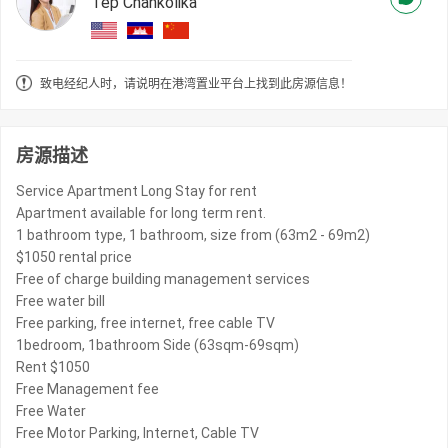
Tep Chankolika
致电经纪人时，请说明在港湾置业平台上找到此房源信息！
房源描述
Service Apartment Long Stay for rent
Apartment available for long term rent.
1 bathroom type, 1 bathroom, size from (63m2 - 69m2)
$1050 rental price
Free of charge building management services
Free water bill
Free parking, free internet, free cable TV
1bedroom, 1bathroom Side (63sqm-69sqm)
Rent $1050
Free Management fee
Free Water
Free Motor Parking, Internet, Cable TV