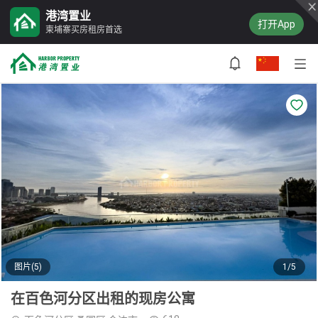
港湾置业
打开App
柬埔寨买房租房首选
图片(5)
1/5
在百色河分区出租的现房公寓