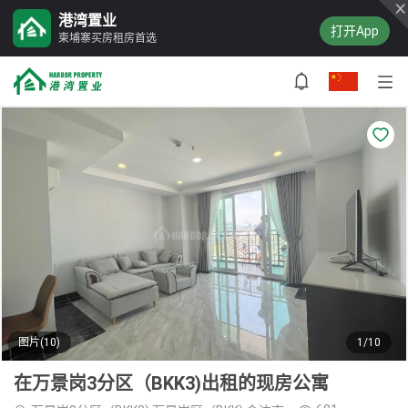
港湾置业
打开App
柬埔寨买房租房首选
图片(10)
1/10
在万景岗3分区（BKK3)出租的现房公寓