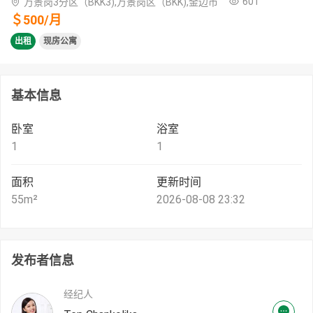
601
万景岗3分区（BKK3),万景岗区（BKK),金边市
＄
500
/
月
出租
现房公寓
基本信息
卧室
浴室
1
1
面积
更新时间
55
m²
2026-08-08 23:32
发布者信息
经纪人