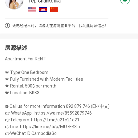
Tep Chankolika
致电经纪人时，请说明在港湾置业平台上找到此房源信息！
房源描述
Apartment For RENT
🍁 Type:One Bedroom
🍁 Fully Furnished with Modern Facilities
🍁 Rental: 500$ per month
🍁 Location: BKK3
☎️ Call us for more information 092 879 746 (EN/中文)
👉 WhatsApp : https://wa.me/85592879746
👉Telegram: https://t.me/c21c21c21
👉Line: https://line.me/ti/p/IvIU7E48jm
👉WeChat ID:CambodiaGo