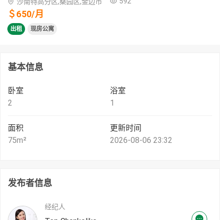
592
沙南特高分区,桑园区,金边市
＄
650
/
月
出租
现房公寓
基本信息
卧室
浴室
2
1
面积
更新时间
75
m²
2026-08-06 23:32
发布者信息
经纪人