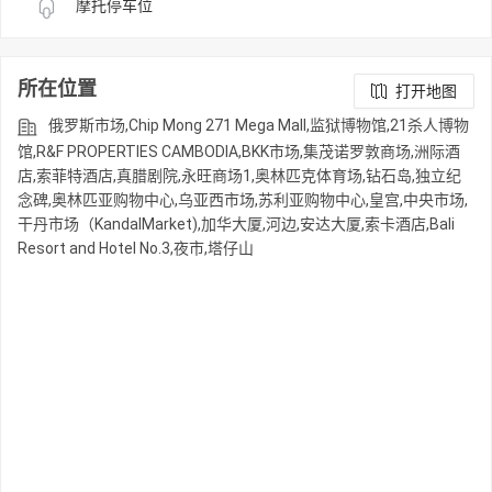
摩托停车位
所在位置
打开地图
俄罗斯市场,Chip Mong 271 Mega Mall,监狱博物馆,21杀人博物
馆,R&F PROPERTIES CAMBODIA,BKK市场,集茂诺罗敦商场,洲际酒
店,索菲特酒店,真腊剧院,永旺商场1,奥林匹克体育场,钻石岛,独立纪
念碑,奥林匹亚购物中心,乌亚西市场,苏利亚购物中心,皇宫,中央市场,
干丹市场（KandalMarket),加华大厦,河边,安达大厦,索卡酒店,Bali
Resort and Hotel No.3,夜市,塔仔山