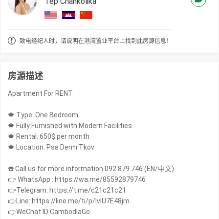
Tep Chankolika
致电经纪人时，请说明在港湾置业平台上找到此房源信息！
房源描述
Apartment For RENT
🍁 Type: One Bedroom
🍁 Fully Furnished with Modern Facilities
🍁 Rental: 650$ per month
🍁 Location: Psa Derm Tkov
☎️ Call us for more information 092 879 746 (EN/中文)
👉 WhatsApp : https://wa.me/85592879746
👉Telegram: https://t.me/c21c21c21
👉Line: https://line.me/ti/p/IvIU7E48jm
👉WeChat ID:CambodiaGo