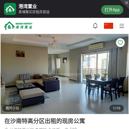
港湾置业
打开App
柬埔寨买房租房首选
图片(10)
1/10
在沙南特高分区出租的现房公寓