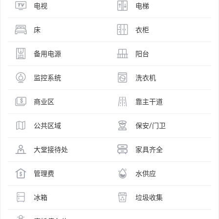
电视
电梯
床
衣柜
备用电源
阳台
监控系统
洗衣机
商业区
靠主干道
公共区域
保安/门卫
大堂接待处
家具齐全
管理费
水供应
冰箱
垃圾收集