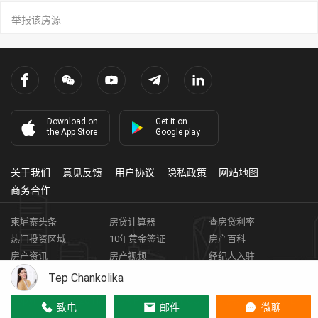
举报该房源
Download on
Get it on
the App Store
Google play
关于我们
意见反馈
用户协议
隐私政策
网站地图
商务合作
柬埔寨头条
房贷计算器
查房贷利率
热门投资区域
10年黄金签证
房产百科
房产资讯
房产视频
经纪人入驻
获取客资
柬埔寨房地产APP
Tep Chankolika
Copyright ©
2026
HARBOR PROPERTY CO., LTD.
房地产证编号: E-
致电
邮件
微聊
19-286