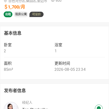
600
百色河分区,桑园区,金边市
＄
1,700
/
月
出租
现房公寓
可议价
基本信息
卧室
浴室
2
1
面积
更新时间
85
m²
2026-08-05 23:34
发布者信息
经纪人