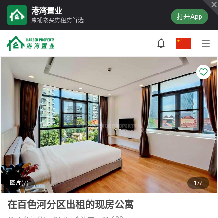
港湾置业
打开App
柬埔寨买房租房首选
图片(7)
1/7
在百色河分区出租的现房公寓