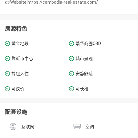
👉Website:https://cambodia-real-estate.com/
房源特色
黄金地段
繁华商圈​​CBD
靠近市中心
城市景观
拎包入住
安静舒适
可议价
可长租
配套设施
互联网
空调