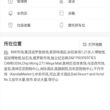
管理费
清洁
水供应
冰箱
垃圾收集
摩托停车位
所在位置
打开地图
BKK市场,集茂诺罗敦商场,索菲特酒店,永旺商场1,21杀人博物馆,
监狱博物馆,钻石岛,俄罗斯市场,独立纪念碑,R&F PROPERTIES
CAMBODIA,Chip Mong 271 Mega Mall,奥林匹克体育场,乌亚西市场,
皇宫,奥林匹亚购物中心,洲际酒店,真腊剧院,苏利亚购物中心,干丹市
场（KandalMarket),中央市场,河边,索卡酒店,Bali Resort and Hotel
No.3,加华大厦,夜市,安达大厦,塔仔山