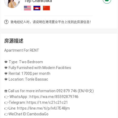
Tep Chankolika
致电经纪人时，请说明在港湾置业平台上找到此房源信息！
房源描述
Apartment For RENT
🍁 Type: Two Bedroom
🍁 Fully Furnished with Modern Facilities
🍁 Rental: 1700$ per month
🍁 Location: Tonle Bassac
☎️ Call us for more information 092 879 746 (EN/中文)
👉 WhatsApp : https://wa.me/85592879746
👉Telegram: https://t.me/c21c21c21
👉Line: https://line.me/ti/p/IvIU7E48jm
👉WeChat ID:CambodiaGo