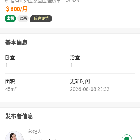
636
百色河分区,桑园区,金边市
＄
600
/
月
出租
公寓
优惠促销
基本信息
卧室
浴室
1
1
面积
更新时间
45
m²
2026-08-08 23:32
发布者信息
经纪人