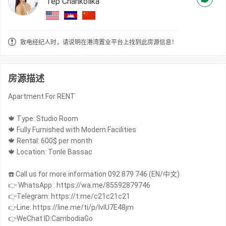
Tep Chankolika
致电经纪人时，请说明在港湾置业平台上找到此房源信息！
房源描述
Apartment For RENT
🍁 Type: Studio Room
🍁 Fully Furnished with Modern Facilities
🍁 Rental: 600$ per month
🍁 Location: Tonle Bassac
☎️ Call us for more information 092 879 746 (EN/中文)
👉 WhatsApp : https://wa.me/85592879746
👉Telegram: https://t.me/c21c21c21
👉Line: https://line.me/ti/p/IvIU7E48jm
👉WeChat ID:CambodiaGo