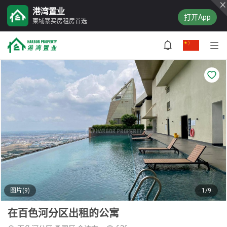
港湾置业
打开App
柬埔寨买房租房首选
图片(9)
1/9
在百色河分区出租的公寓