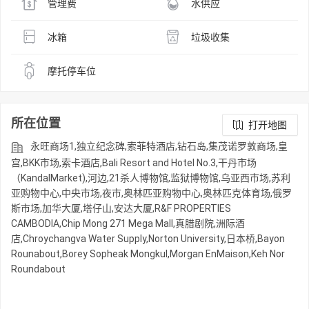
管理费
水供应
冰箱
垃圾收集
摩托停车位
所在位置
打开地图
永旺商场1,独立纪念碑,索菲特酒店,钻石岛,集茂诺罗敦商场,皇
宫,BKK市场,索卡酒店,Bali Resort and Hotel No.3,干丹市场
（KandalMarket),河边,21杀人博物馆,监狱博物馆,乌亚西市场,苏利
亚购物中心,中央市场,夜市,奥林匹亚购物中心,奥林匹克体育场,俄罗
斯市场,加华大厦,塔仔山,安达大厦,R&F PROPERTIES
CAMBODIA,Chip Mong 271 Mega Mall,真腊剧院,洲际酒
店,Chroychangva Water Supply,Norton University,日本桥,Bayon
Rounabout,Borey Sopheak Mongkul,Morgan EnMaison,Keh Nor
Roundabout