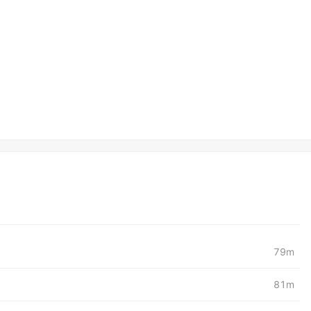
79m
81m