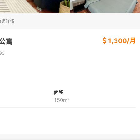
房源详情
＄
1,300
/
月
房公寓
99
面积
150
m²