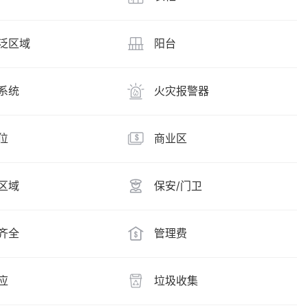
泛区域
阳台
系统
火灾报警器
位
商业区
区域
保安/门卫
齐全
管理费
应
垃圾收集