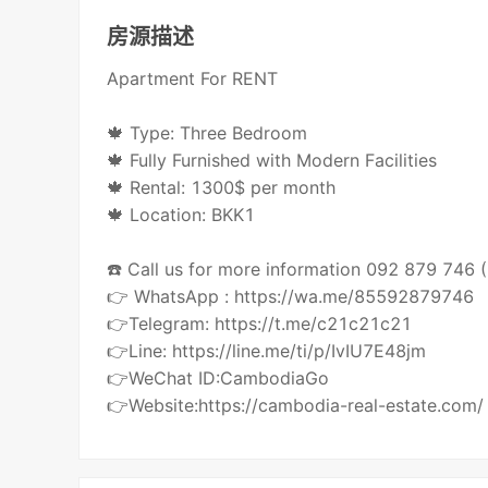
房源描述
Apartment For RENT
🍁 Type: Three Bedroom
🍁 Fully Furnished with Modern Facilities
🍁 Rental: 1300$ per month
🍁 Location: BKK1
☎️ Call us for more information 092 879 746
👉 WhatsApp : https://wa.me/85592879746
👉Telegram: https://t.me/c21c21c21
👉Line: https://line.me/ti/p/IvIU7E48jm
👉WeChat ID:CambodiaGo
👉Website:https://cambodia-real-estate.com/