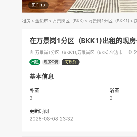
图片 10
租房
>
金边市
>
万景岗区（BKK)
>
万景岗1分区（BKK1)
>
在万景岗1分区（BKK1)出租的现
5
万景岗1分区（BKK1),万景岗区（BKK),金边市
出租
现房公寓
可议价
基本信息
卧室
浴室
3
2
更新时间
2026-08-08 23:32