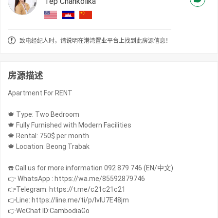
Tep Chankolika
致电经纪人时，请说明在港湾置业平台上找到此房源信息！
房源描述
Apartment For RENT
🍁 Type: Two Bedroom
🍁 Fully Furnished with Modern Facilities
🍁 Rental: 750$ per month
🍁 Location: Beong Trabak
☎️ Call us for more information 092 879 746 (EN/中文)
👉 WhatsApp : https://wa.me/85592879746
👉Telegram: https://t.me/c21c21c21
👉Line: https://line.me/ti/p/IvIU7E48jm
👉WeChat ID:CambodiaGo