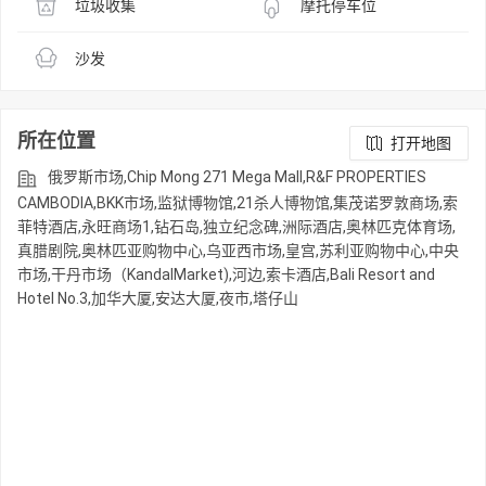
垃圾收集
摩托停车位
沙发
所在位置
打开地图
俄罗斯市场,Chip Mong 271 Mega Mall,R&F PROPERTIES
CAMBODIA,BKK市场,监狱博物馆,21杀人博物馆,集茂诺罗敦商场,索
菲特酒店,永旺商场1,钻石岛,独立纪念碑,洲际酒店,奥林匹克体育场,
真腊剧院,奥林匹亚购物中心,乌亚西市场,皇宫,苏利亚购物中心,中央
市场,干丹市场（KandalMarket),河边,索卡酒店,Bali Resort and
Hotel No.3,加华大厦,安达大厦,夜市,塔仔山