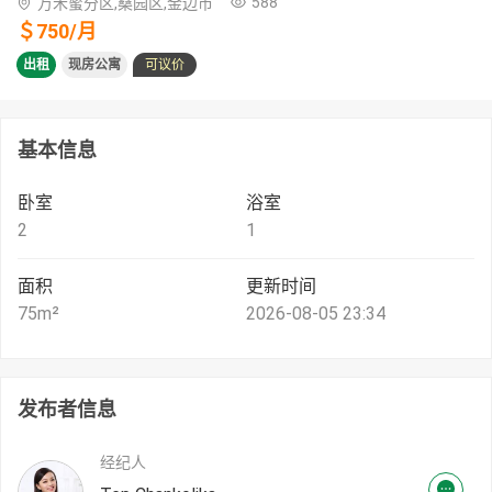
588
万禾蜜分区,桑园区,金边市
＄
750
/
月
出租
现房公寓
可议价
基本信息
卧室
浴室
2
1
面积
更新时间
75
m²
2026-08-05 23:34
发布者信息
经纪人