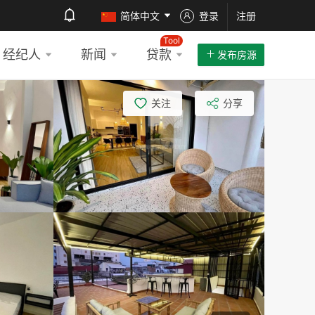
简体中文
登录
注册
Tool
经纪人
新闻
贷款
发布房源
关注
分享