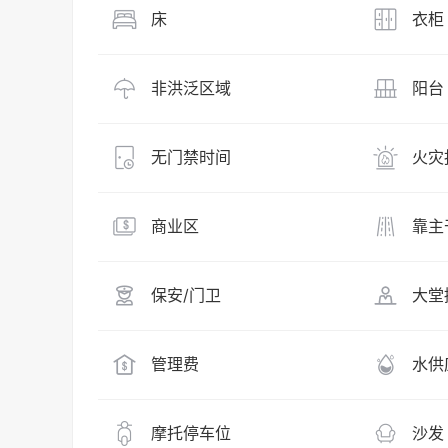
床
衣柜
非洪泛区域
阳台
无门禁时间
火灾
商业区
靠主
保安/门卫
大堂
管理费
水供
摩托停车位
沙发