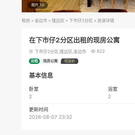
图片 10
租房
>
金边市
>
隆边区
>
下市仔2分区
>
房源详情
在下市仔2分区出租的现房公寓
622
下市仔2分区,隆边区,金边市
出租
现房公寓
可议价
基本信息
卧室
浴室
2
2
更新时间
2026-08-07 23:32