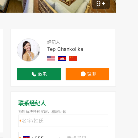
9
+
经纪人
Tep Chankolika
致电
微聊
联系经纪人
为您解决各种买房、租房问题