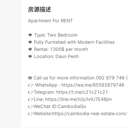
房源描述
Apartment For RENT
🍁 Type: Two Bedroom
🍁 Fully Furnished with Modern Facilities
🍁 Rental: 1300$ per month
🍁 Location: Daun Penh
☎️ Call us for more information 092 879 746
👉 WhatsApp : https://wa.me/85592879746
👉Telegram: https://t.me/c21c21c21
👉Line: https://line.me/ti/p/IvIU7E48jm
👉WeChat ID:CambodiaGo
👉Website:https://cambodia-real-estate.com/