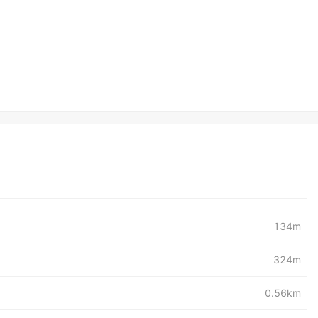
134m
324m
0.56km