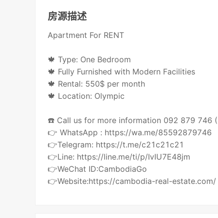
房源描述
Apartment For RENT
🍁 Type: One Bedroom
🍁 Fully Furnished with Modern Facilities
🍁 Rental: 550$ per month
🍁 Location: Olympic
☎️ Call us for more information 092 879 746
👉 WhatsApp : https://wa.me/85592879746
👉Telegram: https://t.me/c21c21c21
👉Line: https://line.me/ti/p/IvIU7E48jm
👉WeChat ID:CambodiaGo
👉Website:https://cambodia-real-estate.com/