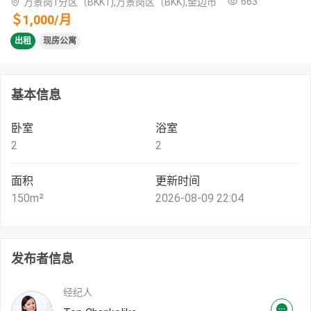
663
万景岗1分区（BKK1),万景岗区（BKK),金边市
＄
1,000
/
月
出租
现房公寓
基本信息
卧室
浴室
2
2
面积
更新时间
150
m²
2026-08-09 22:04
发布者信息
经纪人