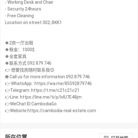
- Working Desk and Chair
- Security 24hours
- Free Cleaning
Location on street 302, BKK1
🍀2房一厅出租
🍀租金：1000$
🍀全套家具
🍀联系方式 092 879 746
👉 想要找房随时联系我😊
☎️ Call us for more information 092 879 746
👉 WhatsApp : https://wa.me/85592879746
👉Telegram: https://t.me/c21c21c21
👉Line: https://line.me/ti/p/IvIU7E48jm
👉WeChat ID:CambodiaGo
👉Website:https://cambodia-real-estate.com
所在位置