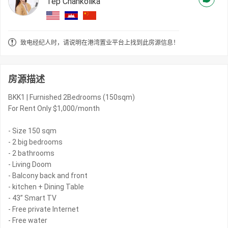
Tep Chankolika
致电经纪人时，请说明在港湾置业平台上找到此房源信息！
房源描述
BKK1 | Furnished 2Bedrooms (150sqm)
For Rent Only $1,000/month
- Size 150 sqm
- 2 big bedrooms
- 2 bathrooms
- Living Doom
- Balcony back and front
- kitchen + Dining Table
- 43” Smart TV
- Free private Internet
- Free water