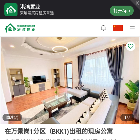
港湾置业
打开App
柬埔寨买房租房首选
图片(7)
1/7
在万景岗1分区（BKK1)出租的现房公寓