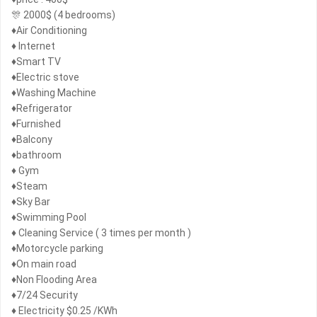
🎊 2000$ (4 bedrooms)
♦️Air Conditioning
♦️ Internet
♦️Smart TV
♦️Electric stove
♦️Washing Machine
♦️Refrigerator
♦️Furnished
♦️Balcony
♦️bathroom
♦️ Gym
♦️Steam
♦️Sky Bar
♦️Swimming Pool
♦️ Cleaning Service ( 3 times per month )
♦️Motorcycle parking
♦️On main road
♦️Non Flooding Area
♦️7/24 Security
♦️ Electricity $0.25 /KWh