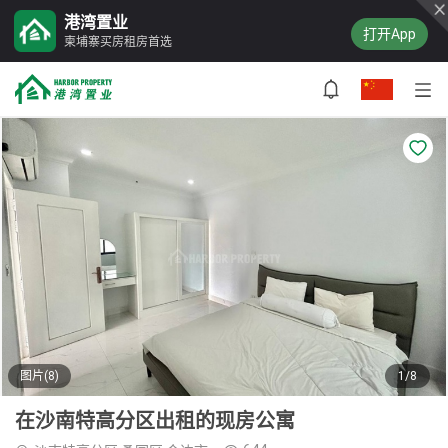
港湾置业
打开App
柬埔寨买房租房首选
图片(8)
1/8
在沙南特高分区出租的现房公寓