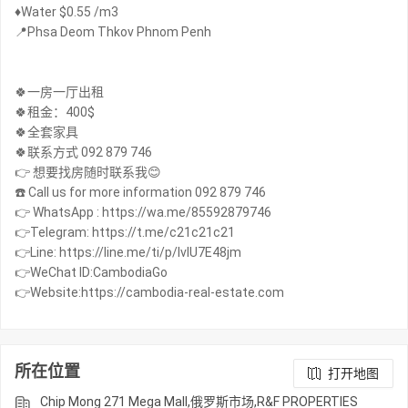
♦️Water $0.55 /m3
📍Phsa Deom Thkov Phnom Penh
🍀一房一厅出租
🍀租金：400$
🍀全套家具
🍀联系方式 092 879 746
👉 想要找房随时联系我😊
☎️ Call us for more information 092 879 746
👉 WhatsApp : https://wa.me/85592879746
👉Telegram: https://t.me/c21c21c21
👉Line: https://line.me/ti/p/IvIU7E48jm
👉WeChat ID:CambodiaGo
👉Website:https://cambodia-real-estate.com
所在位置
打开地图
Chip Mong 271 Mega Mall,俄罗斯市场,R&F PROPERTIES