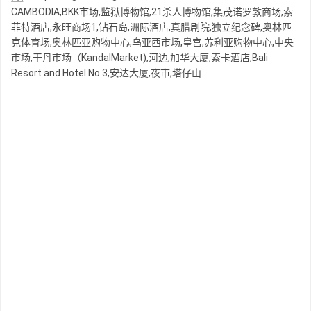
CAMBODIA,BKK市场,监狱博物馆,21杀人博物馆,集茂诺罗敦商场,索
菲特酒店,永旺商场1,钻石岛,洲际酒店,真腊剧院,独立纪念碑,奥林匹
克体育场,奥林匹亚购物中心,乌亚西市场,皇宫,苏利亚购物中心,中央
市场,干丹市场（KandalMarket),河边,加华大厦,索卡酒店,Bali
Resort and Hotel No.3,安达大厦,夜市,塔仔山